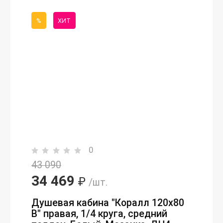
%
ХИТ
0
43 090
34 469
₽
/шт.
Душевая кабина "Коралл 120х80
В" правая, 1/4 круга, средний