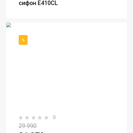
сифон E410CL
%
0
29 990