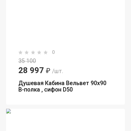
0
35 100
28 997
₽
/шт.
Душевая Кабина Вельвет 90х90
В-полка , сифон D50