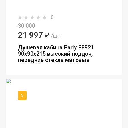
0
30 000
21 997
₽
/шт.
Душевая кабина Parly EF921
90х90х215 высокий поддон,
передние стекла матовые
%