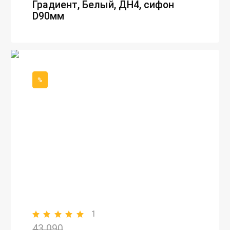
Градиент, Белый, ДН4, сифон
D90мм
%
1
43 090