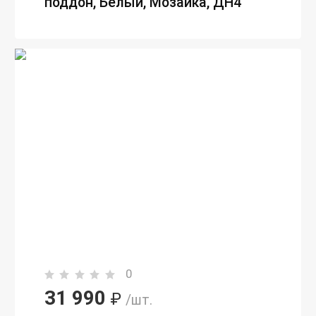
поддон, Белый, Мозаика, ДН4
0
31 990
₽
/шт.