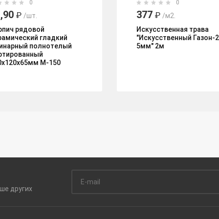
0
0
,90
377
₽
₽
/шт.
/м2.
рпич рядовой
Искусственная трава
рамический гладкий
"Искусственный Газон-
инарный полнотелый
5мм" 2м
ртированный
0х120х65мм М-150
ьше
других