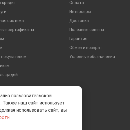
в кредит
Оплата
уги
Интерьеры
ная система
Доставка
ные сертификаты
Полезные советы
ам
Гарантия
м
Обмен и возврат
 покупателям
Условные обозначения
икам
площадей
нализ пользовательской
. Также наш сайт использует
должая использовать сайт, вы
ости
.