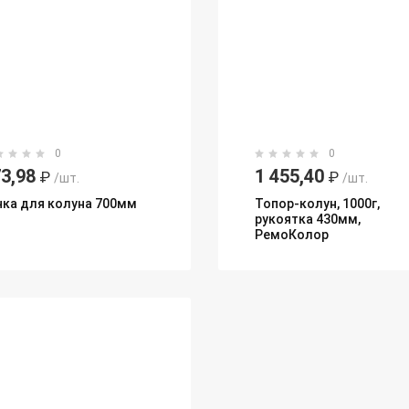
0
0
3,98
1 455,40
₽
₽
/шт.
/шт.
чка для колуна 700мм
Топор-колун, 1000г,
рукоятка 430мм,
РемоКолор