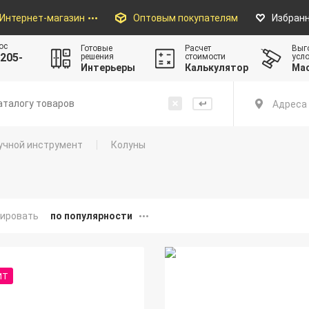
Интернет-магазин
Оптовым покупателям
Избран
ос
Готовые
Расчет
Выг
205-
решения
стоимости
усл
Интерьеры
Калькулятор
Ма
Адреса 
учной инструмент
Колуны
ировать
по популярности
ИТ