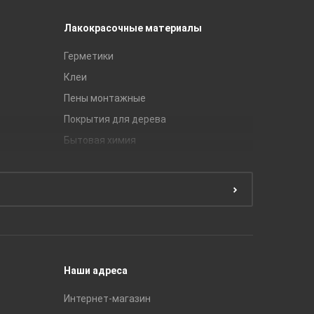
Лакокрасочные материалы
Керамич
Герметики
Royce
Клеи
Global Ti
Пены монтажные
Gracia C
Покрытия для дерева
Unitile
Бытовая химия
Керамич
Краски
ЛБ Кера
Эмали
Тянь-Ш
Подготовка поверхности
Принадл
Строите
Наши адреса
Интернет-магазин