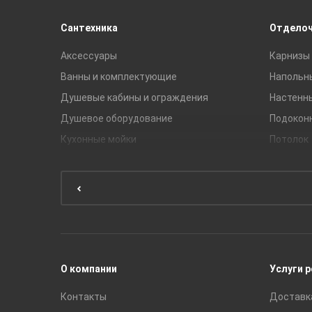
Сантехника
Отдело
Аксессуары
Карнизы 
Ванны и комплектующие
Напольн
Душевые кабины и ограждения
Настенн
Душевое оборудование
Подокон
Кухонные мойки
Потолок
Мебель для ванной комнаты
Мебель для кухни
Унитазы и инсталляции
Раковины
Смесители
О компании
Услуги 
Контакты
Доставк