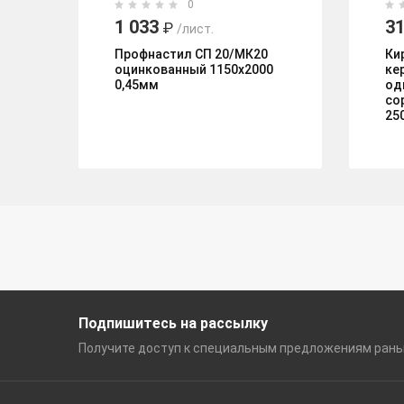
0
1 033
31
₽
/лист.
Профнастил СП 20/МК20
Ки
оцинкованный 1150х2000
ке
0,45мм
од
со
25
Подпишитесь на рассылку
Получите доступ к специальным
предложениям ран