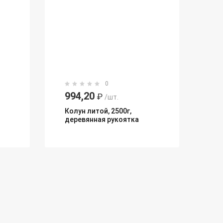
0
994,20
₽
/шт.
Колун литой, 2500г,
деревянная рукоятка