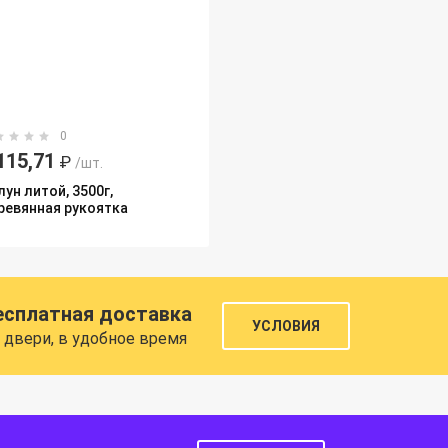
0
115,71
₽
/шт.
ун литой, 3500г,
ревянная рукоятка
есплатная доставка
УСЛОВИЯ
 двери, в удобное время