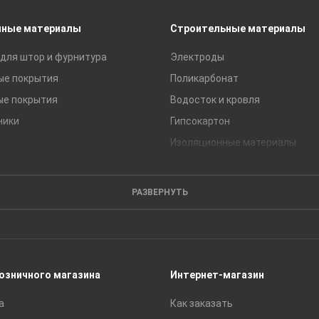
чные материалы
Строительные материалы
для штор и фурнитура
Электроды
ые покрытия
Поликарбонат
ые покрытия
Водосток и кровля
ники
Гипсокартон
Изоляционные материалы
Кирпич
Листовые материалы
РАЗВЕРНУТЬ
Пиломатериалы
Сайдинг
Строительные блоки
Сухие смеси
розничного магазина
Интернет-магазин
Сетки строительные
а
Как заказать
Тротуарная плитка и бордюры