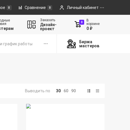
ное
Сравнение
Личный кабинет
0
0
Заказать
одные
В
0
овия
корзине
Дизайн-
стерам
0 ₽
проект
Биржа
и график работы
мастеров
Выводить по
30
60
90