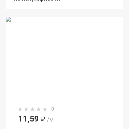
0
11,59
₽
/м.