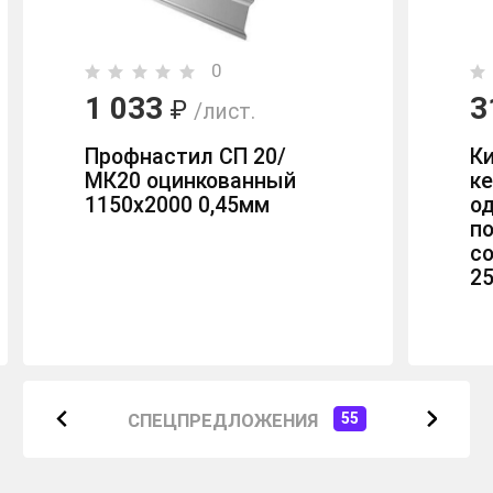
0
1 033
3
₽
/лист.
Профнастил СП 20/
К
МК20 оцинкованный
к
1150х2000 0,45мм
о
п
с
2
СПЕЦПРЕДЛОЖЕНИЯ
55