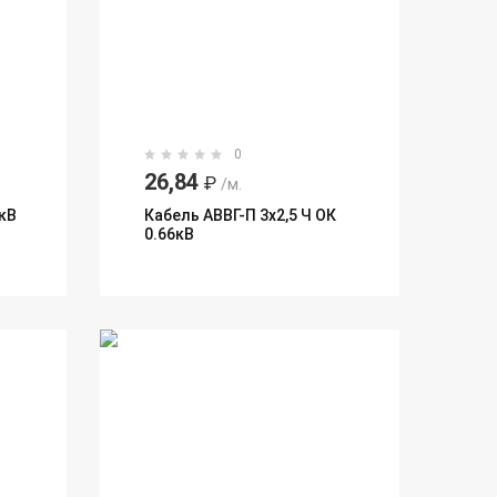
0
26,84
₽
/м.
кВ
Кабель АВВГ-П 3х2,5 Ч ОК
0.66кВ