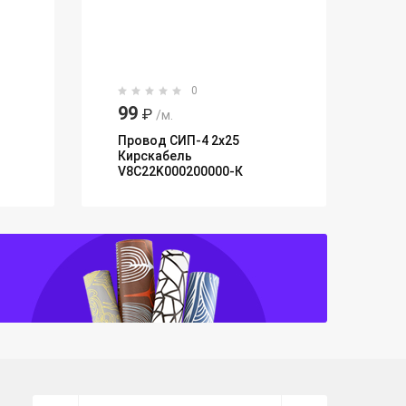
0
99
₽
/м.
Провод СИП-4 2х25
Кирскабель
V8C22K000200000-К