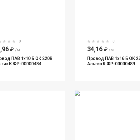
0
0
,96
34,16
₽
₽
/м.
/м.
овод ПАВ 1х10 Б ОК 220В
Провод ПАВ 1х16 Б ОК 2
ьгиз К ФР-00000484
Альгиз К ФР-00000489