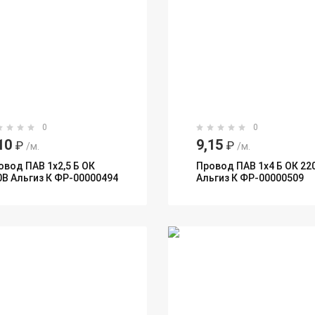
0
0
10
9,15
₽
₽
/м.
/м.
овод ПАВ 1х2,5 Б ОК
Провод ПАВ 1х4 Б ОК 22
0В Альгиз К ФР-00000494
Альгиз К ФР-00000509