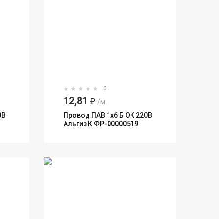
0
12,81
₽
/м.
0В
Провод ПАВ 1х6 Б ОК 220В
Альгиз К ФР-00000519