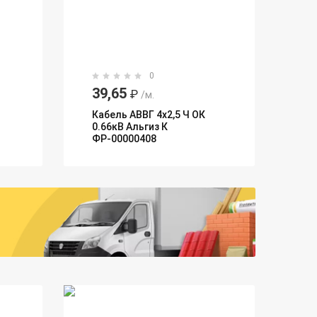
0
39,65
₽
/м.
Кабель АВВГ 4х2,5 Ч ОК
0.66кВ Альгиз К
ФР-00000408