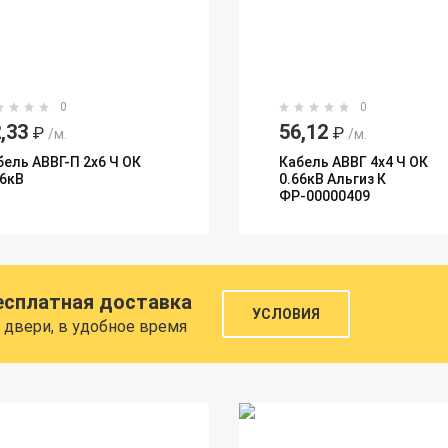
0
0
,33
56,12
₽
₽
/м.
/м.
бель АВВГ-П 2х6 Ч ОК
Кабель АВВГ 4х4 Ч ОК
66кВ
0.66кВ Альгиз К
ФР-00000409
есплатная доставка
УСЛОВИЯ
 двери, в удобное время