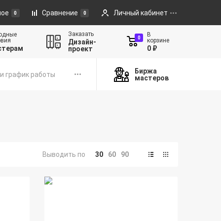
ное
Сравнение
Личный кабинет
0
0
Заказать
одные
В
0
овия
корзине
Дизайн-
стерам
0 ₽
проект
Биржа
и график работы
мастеров
Выводить по
30
60
90