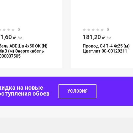
0
0
1,60
181,20
₽
₽
/м.
/м.
бель АВБШв 4х50 ОК (N)
Провод СИП-4 4х25 (м)
66кВ (м) Энергокабель
Цветлит 00-00129211
000037505
кидка на новые
УСЛОВИЯ
оступления обоев