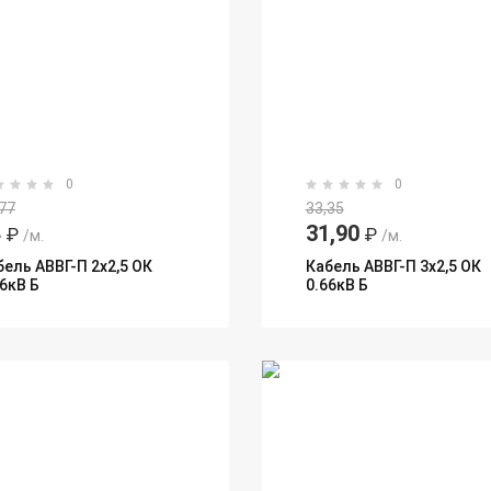
0
0
77
33,35
4
31,90
₽
₽
/м.
/м.
бель АВВГ-П 2х2,5 ОК
Кабель АВВГ-П 3х2,5 ОК
66кВ Б
0.66кВ Б