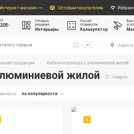
Интернет-магазин
Оптовым покупателям
Избран
ос
Готовые
Расчет
Выг
205-
решения
стоимости
усл
Интерьеры
Калькулятор
Ма
Адреса 
льная продукция
Кабели и провода с алюминиевой жилой
 алюминиевой жилой
21 товаров
ировать
по популярности
%