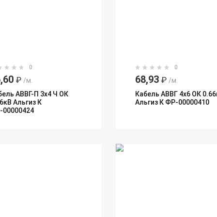
0
0
,60
68,93
₽
₽
/м.
/м.
бель АВВГ-П 3х4 Ч ОК
Кабель АВВГ 4х6 ОК 0.66
66кВ Альгиз К
Альгиз К ФР-00000410
-00000424