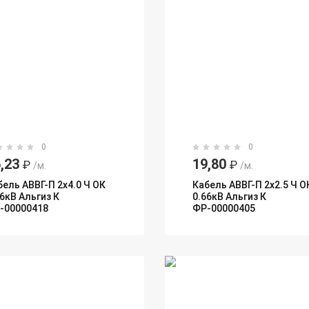
0
0
,23
19,80
₽
₽
/м.
/м.
бель АВВГ-П 2х4.0 Ч ОК
Кабель АВВГ-П 2х2.5 Ч О
66кВ Альгиз К
0.66кВ Альгиз К
-00000418
ФР-00000405