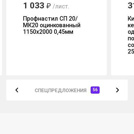
1 033
3
₽
/лист.
Профнастил СП 20/
К
МК20 оцинкованный
к
1150х2000 0,45мм
о
п
с
2
СПЕЦПРЕДЛОЖЕНИЯ
56