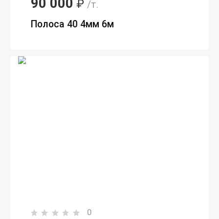
90 000
₽
/т.
Полоса 40 4мм 6м
0