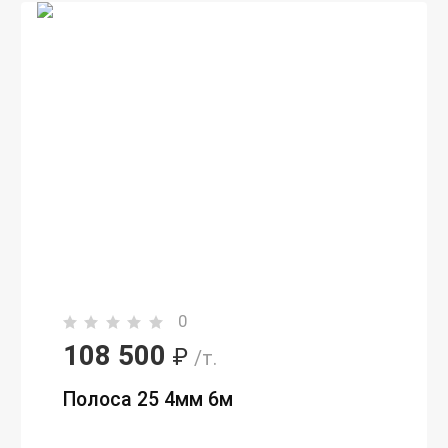
0
108 500
₽
/т.
Полоса 25 4мм 6м