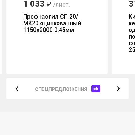
1 033
3
₽
/лист.
Профнастил СП 20/
К
МК20 оцинкованный
к
1150х2000 0,45мм
о
п
с
2
СПЕЦПРЕДЛОЖЕНИЯ
56