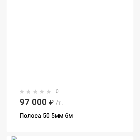
0
97 000
₽
/т.
Полоса 50 5мм 6м