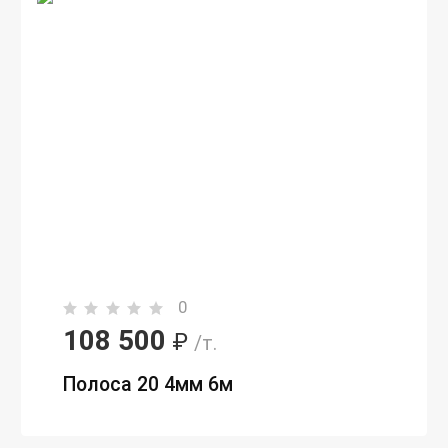
0
108 500
₽
/т.
Полоса 20 4мм 6м