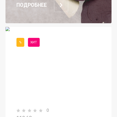
ПОДРОБНЕЕ
%
ХИТ
0