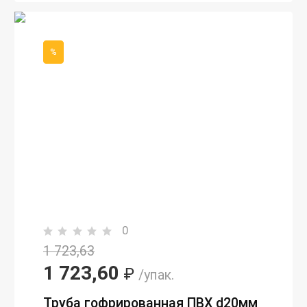
%
0
1 723,63
1 723,60
₽
/упак.
Труба гофрированная ПВХ d20мм