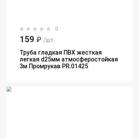
0
159
₽
/шт.
Труба гладкая ПВХ жесткая
легкая d25мм атмосферостойкая
3м Промрукав PR.01425