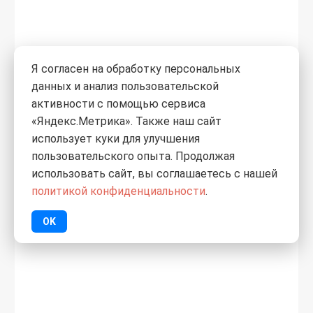
0
Я согласен на обработку персональных
4 465,20
₽
данных и анализ пользовательской
/шт.
активности с помощью сервиса
Лоток листовой
«Яндекс.Метрика». Также наш сайт
перфорированный 300х80 L3000
использует куки для улучшения
сталь 0,8мм DKC 35305
пользовательского опыта. Продолжая
использовать сайт, вы соглашаетесь с нашей
политикой конфиденциальности
.
OK