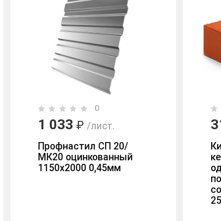
0
1 033
3
₽
/лист.
Профнастил СП 20/
К
МК20 оцинкованный
к
1150х2000 0,45мм
о
п
с
2