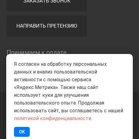
ЗАКАЗАТЬ ЗВОНОК
НАПРАВИТЬ ПРЕТЕНЗИЮ
Принимаем к оплате
Я согласен на обработку персональных
данных и анализ пользовательской
активности с помощью сервиса
«Яндекс.Метрика». Также наш сайт
использует куки для улучшения
пользовательского опыта. Продолжая
+7 8332
205-805
ВВЕРХ
использовать сайт, вы соглашаетесь с нашей
политикой конфиденциальности
.
© Все права защищены
ИП Баранов А.С. 2026
OK