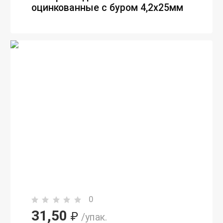
оцинкованные с буром 4,2х25мм
0
31,50
₽
/упак.