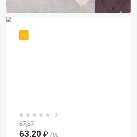
%
0
67,37
63,20
₽
/м.