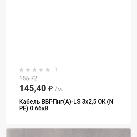
0
155,72
145,40
₽
/м.
Кабель ВВГ-Пнг(А)-LS 3х2,5 ОК (N
PE) 0.66кВ