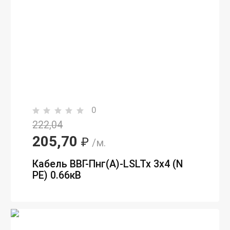
0
222,04
205,70
₽
/м.
Кабель ВВГ-Пнг(А)-LSLTx 3х4 (N
PE) 0.66кВ