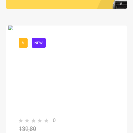
%
NEW
0
139,80