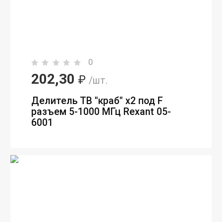
0
202,30
₽
/шт.
Делитель ТВ "краб" х2 под F
разъем 5-1000 МГц Rexant 05-
6001