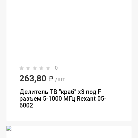
0
263,80
₽
/шт.
Делитель ТВ "краб" х3 под F
разъем 5-1000 МГц Rexant 05-
6002