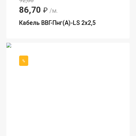
92,88
86,70
₽
/м.
Кабель ВВГ-Пнг(А)-LS 2х2,5
%