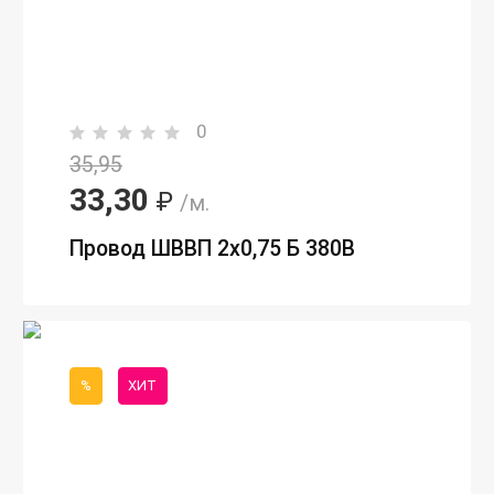
0
35,95
33,30
₽
/м.
Провод ШВВП 2х0,75 Б 380В
%
ХИТ