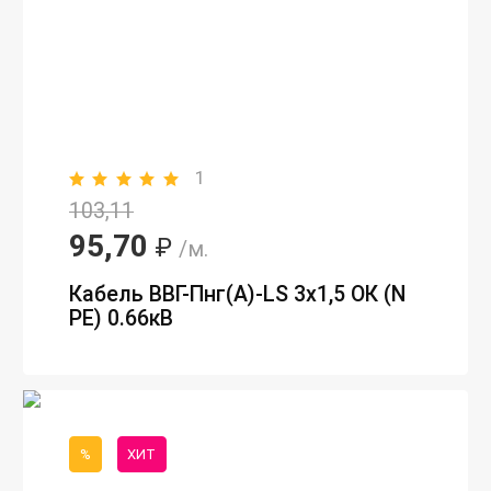
1
103,11
95,70
₽
/м.
Кабель ВВГ-Пнг(А)-LS 3х1,5 ОК (N
PE) 0.66кВ
%
ХИТ