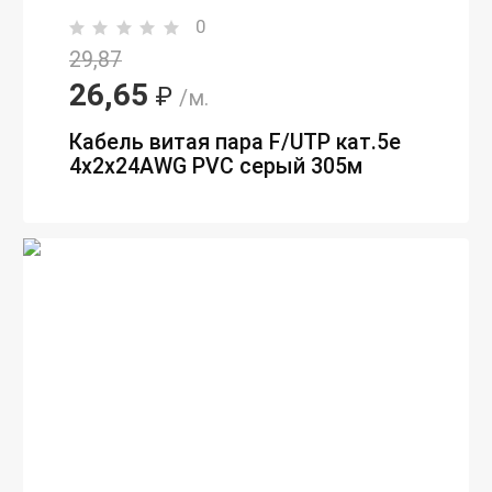
0
29,87
26,65
₽
/м.
Кабель витая пара F/UTP кат.5e
4х2х24AWG PVC серый 305м