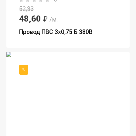
52,33
48,60
₽
/м.
Провод ПВС 3х0,75 Б 380В
%