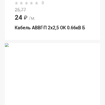
0
25,77
24
₽
/м.
Кабель АВВГ-П 2х2,5 ОК 0.66кВ Б