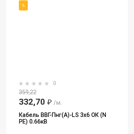
%
0
359,22
332,70
₽
/м.
Кабель ВВГ-Пнг(А)-LS 3х6 ОК (N
PE) 0.66кВ