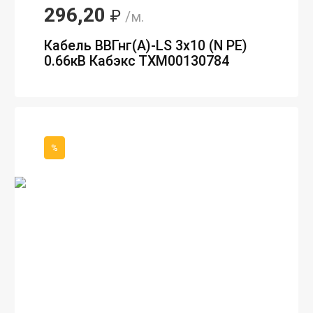
296,20
₽
/м.
Кабель ВВГнг(А)-LS 3х10 (N PE)
0.66кВ Кабэкс ТХМ00130784
%