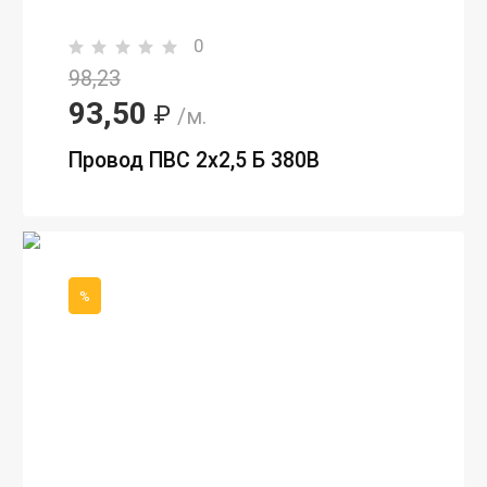
0
98,23
93,50
₽
/м.
Провод ПВС 2х2,5 Б 380В
%