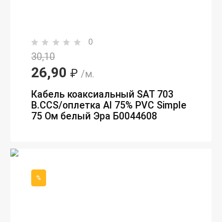
0
30,10
26,90
₽
/м.
Кабель коаксиальный SAT 703
B.CCS/оплетка Al 75% PVC Simple
75 Ом белый Эра Б0044608
%