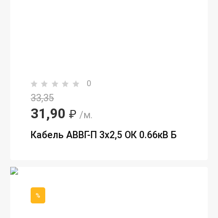
0
33,35
31,90
₽
/м.
Кабель АВВГ-П 3х2,5 ОК 0.66кВ Б
%