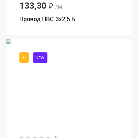
133,30
₽
/м.
Провод ПВС 3х2,5 Б
%
NEW
0