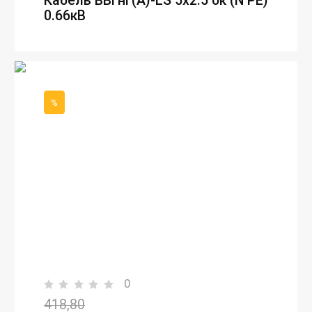
Кабель ВВГнг(А)-LS 5х2.5 ок (N PE)
0.66кВ
%
0
418,80