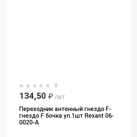
0
134,50
₽
/шт.
Переходник антенный гнездо F-
гнездо F бочка уп.1шт Rexant 06-
0020-A