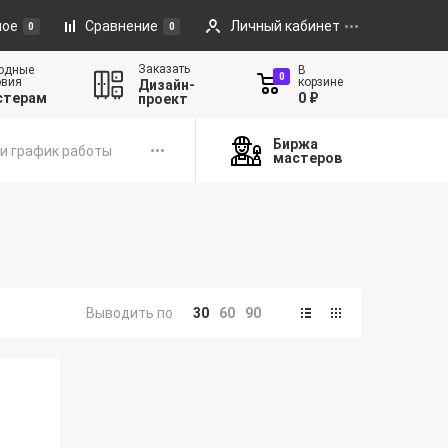
ное
Сравнение
Личный кабинет
0
0
Заказать
одные
В
0
овия
корзине
Дизайн-
стерам
0 ₽
проект
Биржа
и график работы
мастеров
Выводить по
30
60
90