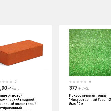
0
0
,90
377
₽
₽
/шт.
/м2.
рпич рядовой
Искусственная трава
рамический гладкий
"Искусственный Газон-
инарный полнотелый
5мм" 2м
ртированный