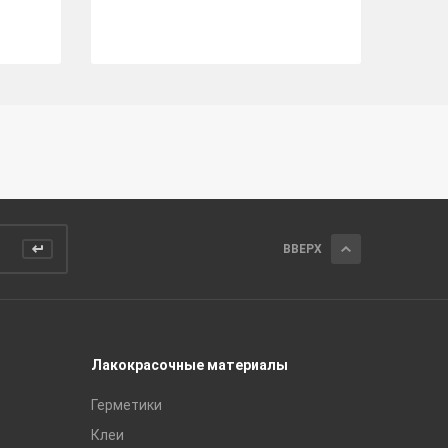
ВВЕРХ
Лакокрасочные материалы
Керамич
Герметики
Royce
Клеи
Global Ti