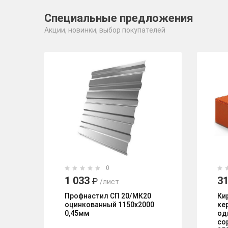
Специальные предложения
Акции, новинки, выбор покупателей
0
1 033
31
₽
/лист.
Профнастил СП 20/МК20
Ки
оцинкованный 1150х2000
ке
0,45мм
од
со