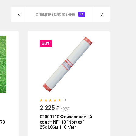
СПЕЦПРЕДЛОЖЕНИЯ
56
ХИТ
%
1
2 225
2 
₽
/рул.
1
02000110 Флизелиновый
270
холст NF110 "Nortex"
58
25х1,06м 110 г/м²
St
ви