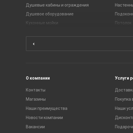
Душевые кабины и ограждения
Настенн
Душевое оборудование
Подокон
Кухонные мойки
Потолок
Мебель для ванной комнаты
Мебель для кухни
Унитазы и инсталляции
Раковины
Смесители
О компании
Услуги 
Контакты
Доставк
Магазины
Покупка 
Наши преимущества
Наши усл
Новости компании
Дисконт
Вакансии
Подароч