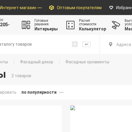
Интернет-магазин
Оптовым покупателям
Избран
ос
Готовые
Расчет
Выг
205-
решения
стоимости
усл
Интерьеры
Калькулятор
Ма
Адреса 
енты
Фасадный декор
Фасадные орнаменты
ы
2 товаров
ировать
по популярности