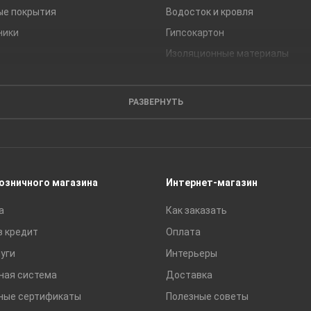
ые покрытия
Водосток и кровля
ники
Гипсокартон
Изоляционные материалы
Кирпич
Листовые материалы
РАЗВЕРНУТЬ
Пиломатериалы
Сайдинг
Строительные блоки
Сухие смеси
розничного магазина
Интернет-магазин
Сетки строительные
а
Как заказать
Тротуарная плитка и бордюры
в кредит
Оплата
уги
Интерьеры
ная система
Доставка
ные сертификаты
Полезные советы