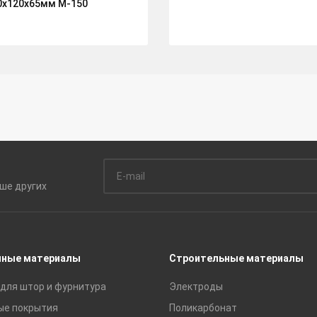
0х120х65мм М-150
ьше
других
чные материалы
Строительные материалы
для штор и фурнитура
Электроды
ые покрытия
Поликарбонат