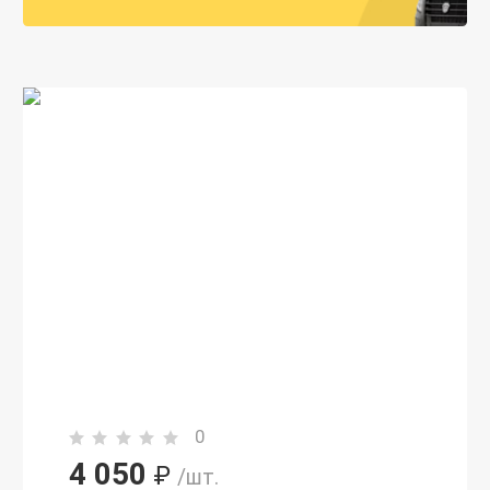
0
4 050
₽
/шт.