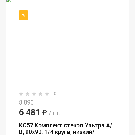
%
0
8 890
6 481
₽
/шт.
КС57 Комплект стекол Ультра А/
В, 90х90, 1/4 круга, низкий/