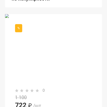
%
0
1 100
722
₽
/шт.