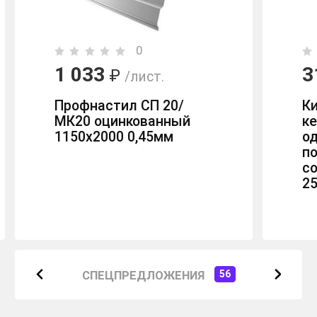
0
1 033
3
₽
/лист.
Профнастил СП 20/
К
МК20 оцинкованный
к
1150х2000 0,45мм
о
п
с
2
СПЕЦПРЕДЛОЖЕНИЯ
56