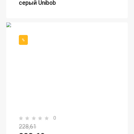
серый Unibob
%
0
228,61