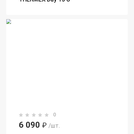
0
6 090
₽
/шт.