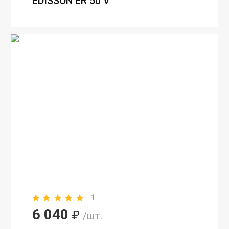
EDISSON ER 50 V
1
6 040
₽
/шт.