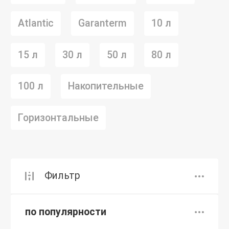
Atlantic
Garanterm
10 л
15 л
30 л
50 л
80 л
100 л
Накопительные
Горизонтальные
Фильтр
по популярности