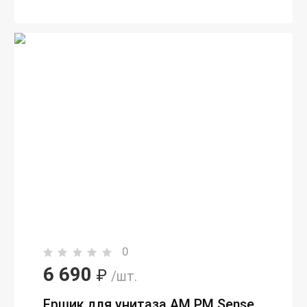
0
6 690
₽
/шт.
Ершик для унитаза AM.PM Sense