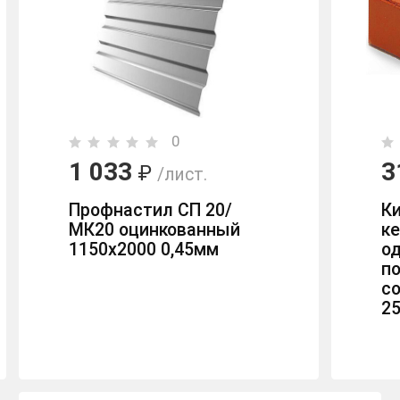
0
1 033
3
₽
/лист.
Профнастил СП 20/
К
МК20 оцинкованный
к
1150х2000 0,45мм
о
п
с
2