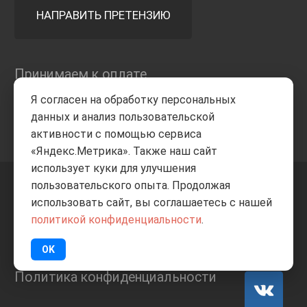
НАПРАВИТЬ ПРЕТЕНЗИЮ
Принимаем к оплате
Я согласен на обработку персональных
данных и анализ пользовательской
активности с помощью сервиса
«Яндекс.Метрика». Также наш сайт
использует куки для улучшения
пользовательского опыта. Продолжая
+7 8332
205-805
ВВЕРХ
использовать сайт, вы соглашаетесь с нашей
политикой конфиденциальности
.
© Все права защищены
ИП Баранов А.С. 2026
OK
Политика конфиденциальности