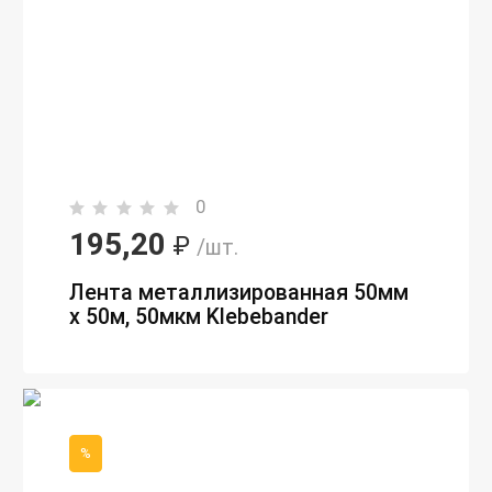
0
195,20
₽
/шт.
Лента металлизированная 50мм
х 50м, 50мкм Klebebander
%