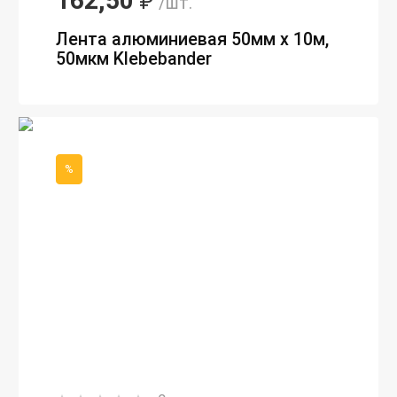
162,50
₽
/шт.
Лента алюминиевая 50мм х 10м,
50мкм Klebebander
%