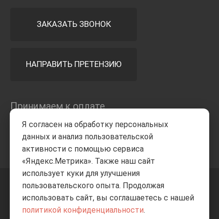
ЗАКАЗАТЬ ЗВОНОК
НАПРАВИТЬ ПРЕТЕНЗИЮ
Принимаем к оплате
Я согласен на обработку персональных
данных и анализ пользовательской
активности с помощью сервиса
«Яндекс.Метрика». Также наш сайт
использует куки для улучшения
пользовательского опыта. Продолжая
+7 8332
205-805
ВВЕРХ
использовать сайт, вы соглашаетесь с нашей
политикой конфиденциальности
.
© Все права защищены