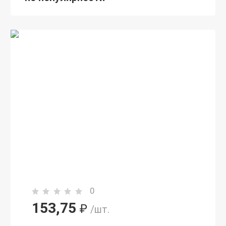
0
153,75
₽
/шт.