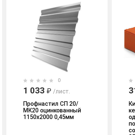
0
1 033
3
₽
/лист.
Профнастил СП 20/
К
МК20 оцинкованный
к
1150х2000 0,45мм
о
п
с