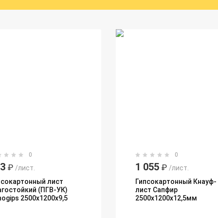
0
0
33
1 055
₽
₽
/лист.
/лист.
псокартонный лист
Гипсокартонный Кнауф-
агостойкий (ПГВ-УК)
лист Сапфир
nogips 2500х1200х9,5
2500х1200х12,5мм