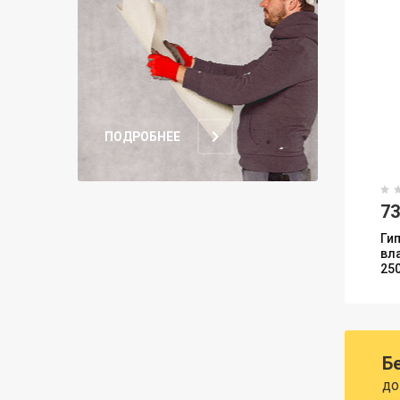
ПОДРОБНЕЕ
7
Ги
вл
25
Б
до