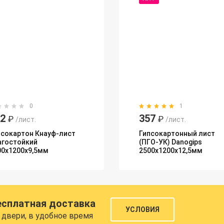
0
1
32
357
₽
₽
/лист.
/лист.
псокартон Кнауф-лист
Гипсокартонный лист
агостойкий
(ПГО-УК) Danogips
00х1200х9,5мм
2500х1200х12,5мм
есплатная доставка
УСЛОВИЯ
 двери, в удобное время