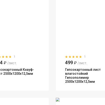
1
1
14
499
₽
₽
/лист.
/лист.
псокартонный Кнауф-
Гипсокартонный лист
ст 2500х1200х12,5мм
влагостойкий
Гипсополимер
2500х1200х12,5мм