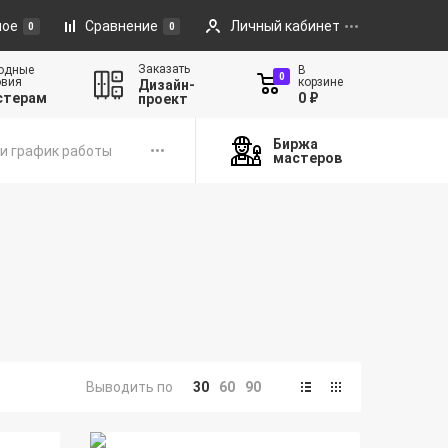
ное
Сравнение
Личный кабинет
0
0
Заказать
одные
В
0
овия
корзине
Дизайн-
стерам
0 ₽
проект
Биржа
и график работы
мастеров
Выводить по
30
60
90