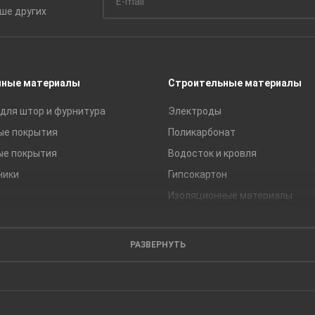
ьше
других
чные материалы
Строительные материалы
для штор и фурнитура
Электроды
ые покрытия
Поликарбонат
ые покрытия
Водосток и кровля
ники
Гипсокартон
Изоляционные материалы
Кирпич
Листовые материалы
РАЗВЕРНУТЬ
Пиломатериалы
Сайдинг
Строительные блоки