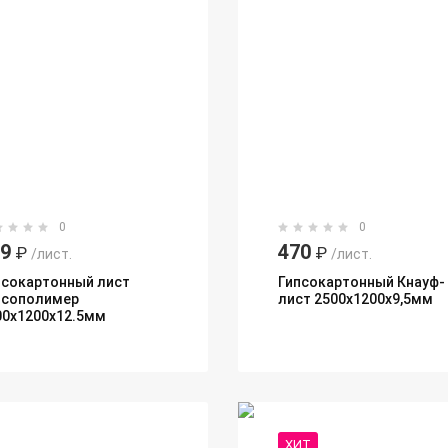
0
0
79
470
₽
₽
/лист.
/лист.
псокартонный лист
Гипсокартонный Кнауф-
псополимер
лист 2500х1200х9,5мм
00х1200х12.5мм
ХИТ