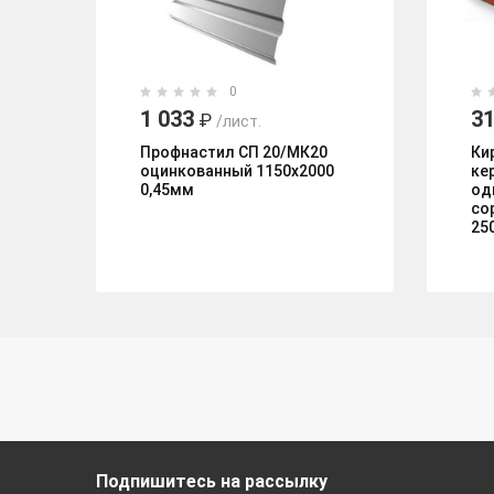
0
1 033
31
₽
/лист.
Профнастил СП 20/МК20
Ки
оцинкованный 1150х2000
ке
0,45мм
од
со
25
Подпишитесь на рассылку