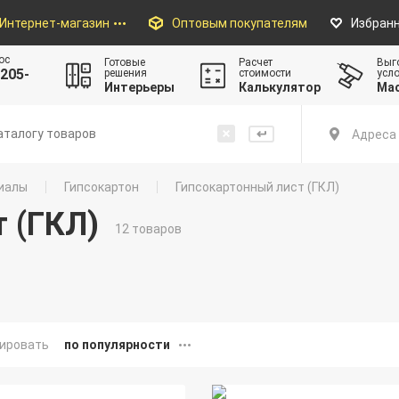
Интернет-магазин
Оптовым покупателям
Избран
ос
Готовые
Расчет
Выг
205-
решения
стоимости
усл
Интерьеры
Калькулятор
Ма
Адреса 
иалы
Гипсокартон
Гипсокартонный лист (ГКЛ)
 (ГКЛ)
12 товаров
ировать
по популярности