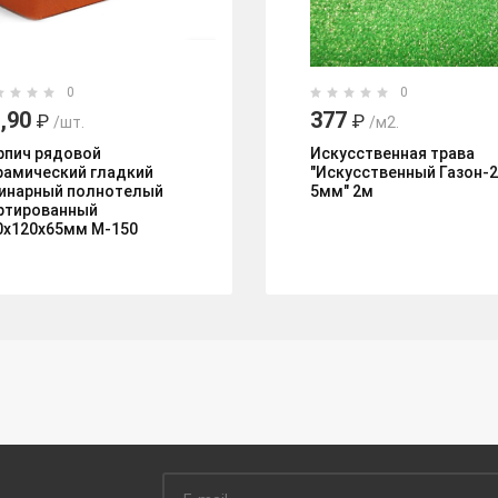
0
0
,90
377
₽
₽
/шт.
/м2.
рпич рядовой
Искусственная трава
рамический гладкий
"Искусственный Газон-
инарный полнотелый
5мм" 2м
ртированный
0х120х65мм М-150