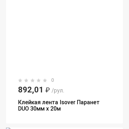
0
892,01
₽
/рул.
Клейкая лента Isover Паранет
DUO 30мм х 20м