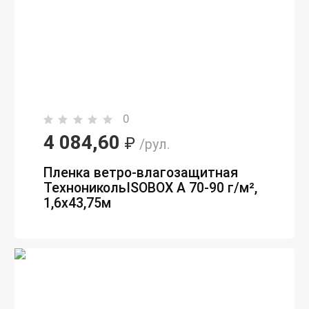
0
4 084,60
₽
/рул.
Пленка ветро-влагозащитная
ТехноникольISOBOX А 70-90 г/м²,
1,6х43,75м