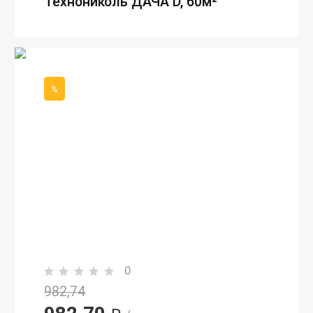
Технониколь ДАЧА D, 60м²
%
0
982,74