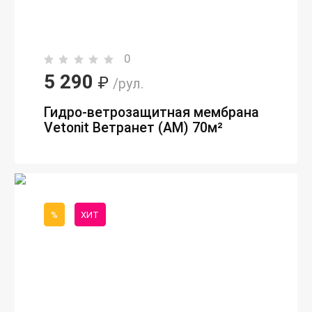
0
5 290
₽
/рул.
Гидро-ветрозащитная мембрана
Vetonit Ветранет (АМ) 70м²
%
ХИТ