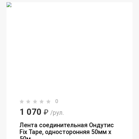
0
1 070
₽
/рул.
Лента соединительная Ондутис
Fix Tape, односторонняя 50мм х
50м