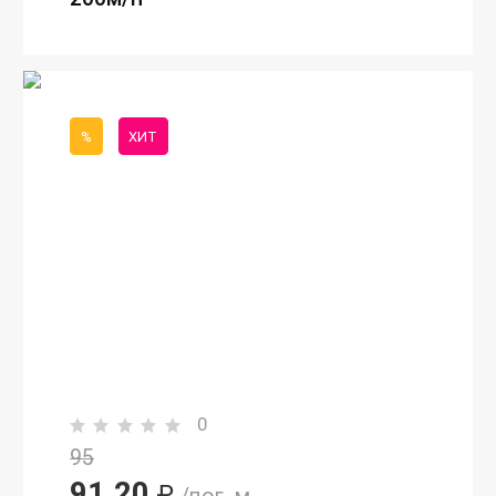
%
ХИТ
0
95
91,20
₽