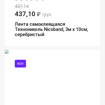
437,14
437,10
₽
/рул.
Лента самоклеящаяся
Технониколь Nicoband, 3м х 10см,
серебристый
NEW