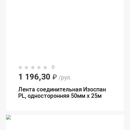
0
1 196,30
₽
/рул.
Лента соединительная Изоспан
PL, односторонняя 50мм х 25м