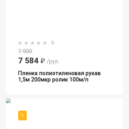
0
7 900
7 584
₽
/рул.
Пленка полиэтиленовая рукав
1,5м 200мкр ролик 100м/п
%