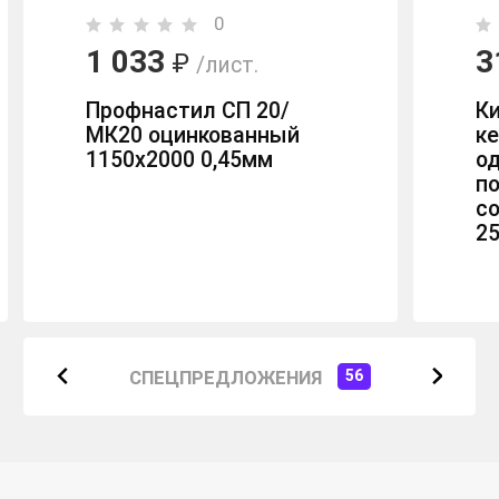
0
1 033
3
₽
/лист.
Профнастил СП 20/
К
МК20 оцинкованный
к
1150х2000 0,45мм
о
п
с
2
СПЕЦПРЕДЛОЖЕНИЯ
56