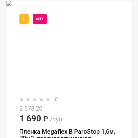
%
ХИТ
0
2 578,20
1 690
₽
/рул.
Пленка Megaflex B ParoStop 1,6м,