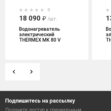
0
18 090
1
₽
/шт.
Водонагреватель
В
электрический
э
THERMEX MK 80 V
T
Подпишитесь на рассылку
Получите доступ к специальным