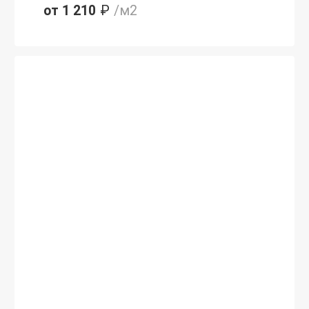
от 1 210
₽
/м2