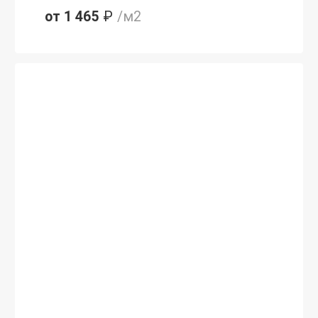
от 1 465
₽
/м2