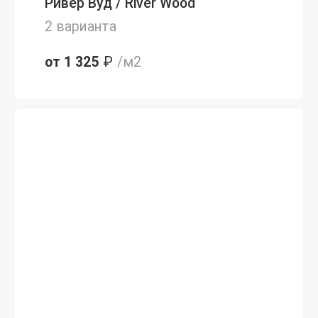
Ривер Вуд / River Wood
2 варианта
от 1 325
₽
/м2