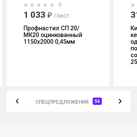
0
1 033
3
₽
/лист.
Профнастил СП 20/
К
МК20 оцинкованный
к
1150х2000 0,45мм
о
п
с
2
СПЕЦПРЕДЛОЖЕНИЯ
56