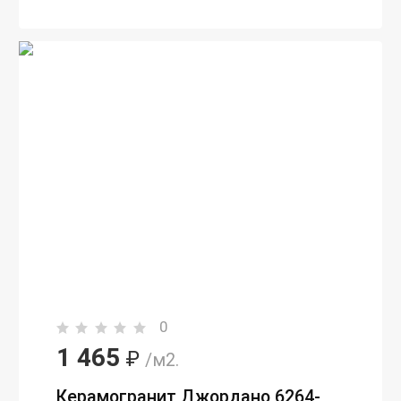
0
1 465
₽
/м2.
Керамогранит Джордано 6264-