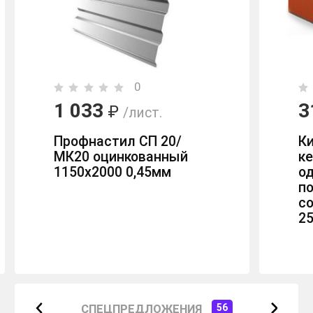
0
1 033
3
₽
/лист.
Профнастил СП 20/
К
МК20 оцинкованный
к
1150х2000 0,45мм
о
п
с
2
СПЕЦПРЕДЛОЖЕНИЯ
56