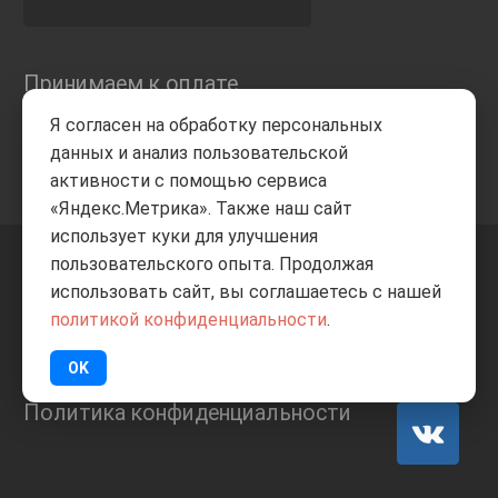
Принимаем к оплате
Я согласен на обработку персональных
данных и анализ пользовательской
активности с помощью сервиса
«Яндекс.Метрика». Также наш сайт
использует куки для улучшения
пользовательского опыта. Продолжая
+7 8332
205-805
ВВЕРХ
использовать сайт, вы соглашаетесь с нашей
политикой конфиденциальности
.
© Все права защищены
ИП Баранов А.С. 2026
OK
Политика конфиденциальности