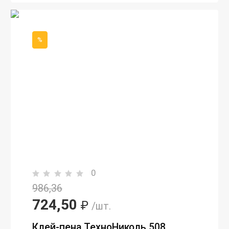
%
0
986,36
724,50
₽
/шт.
Клей-пена ТехноНиколь 508