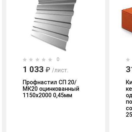
0
1 033
3
₽
/лист.
Профнастил СП 20/
К
МК20 оцинкованный
к
1150х2000 0,45мм
о
п
с
2