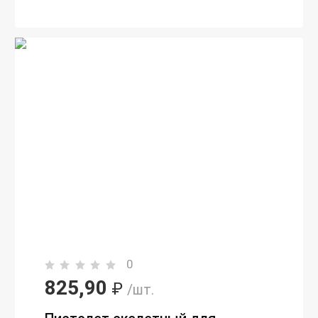
0
825,90
₽
/шт.