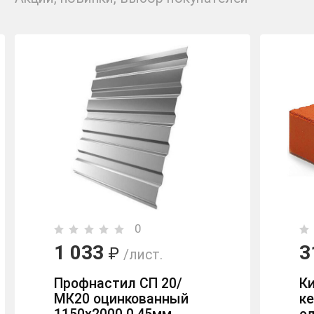
0
1 033
3
₽
/лист.
Профнастил СП 20/
К
МК20 оцинкованный
к