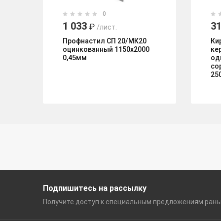
0
1 033
31
₽
/лист.
Профнастил СП 20/МК20
Ки
оцинкованный 1150х2000
ке
0,45мм
од
со
25
Подпишитесь на рассылку
Получите доступ к специальным
предложениям ран