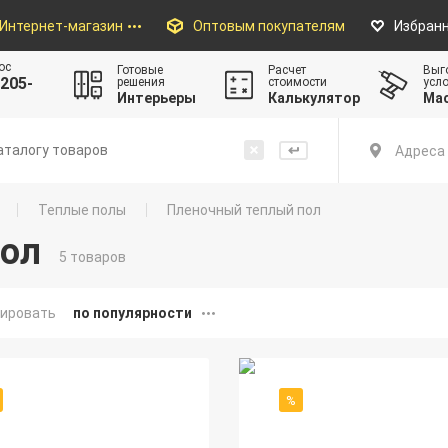
Интернет-магазин
Оптовым покупателям
Избран
ос
Готовые
Расчет
Выг
205-
решения
стоимости
усл
Интерьеры
Калькулятор
Ма
Адреса 
Теплые полы
Пленочный теплый пол
пол
5 товаров
ировать
по популярности
%