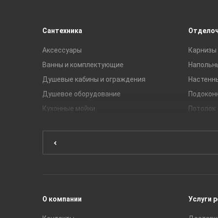
Сантехника
Отдело
Аксессуары
Карнизы 
Ванны и комплектующие
Напольн
Душевые кабины и ограждения
Настенн
Душевое оборудование
Подокон
Кухонные мойки
Потолок
Мебель для ванной комнаты
Мебель для кухни
Унитазы и инсталляции
Раковины
Смесители
О компании
Услуги 