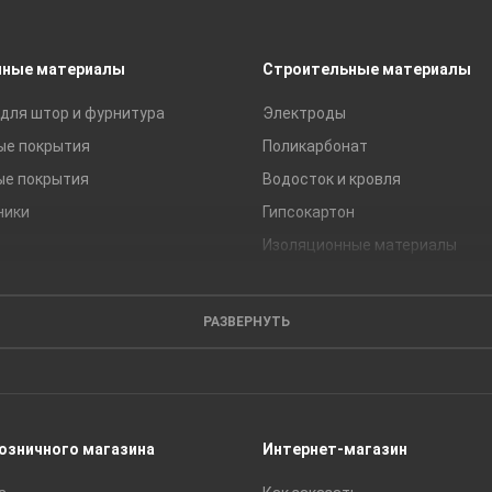
чные материалы
Строительные материалы
для штор и фурнитура
Электроды
ые покрытия
Поликарбонат
ые покрытия
Водосток и кровля
ники
Гипсокартон
Изоляционные материалы
Кирпич
Листовые материалы
РАЗВЕРНУТЬ
Пиломатериалы
Сайдинг
Строительные блоки
Сухие смеси
розничного магазина
Интернет-магазин
Сетки строительные