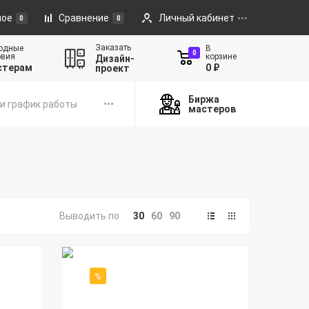
ное
Сравнение
Личный кабинет
0
0
Заказать
одные
В
0
овия
корзине
Дизайн-
стерам
0 ₽
проект
Биржа
и график работы
мастеров
Выводить по
30
60
90
%