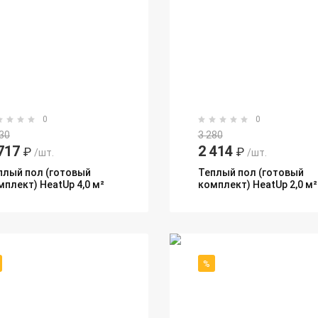
0
0
30
3 280
717
2 414
₽
₽
/шт.
/шт.
плый пол (готовый
Теплый пол (готовый
мплект) HeatUp 4,0 м²
комплект) HeatUp 2,0 м²
%