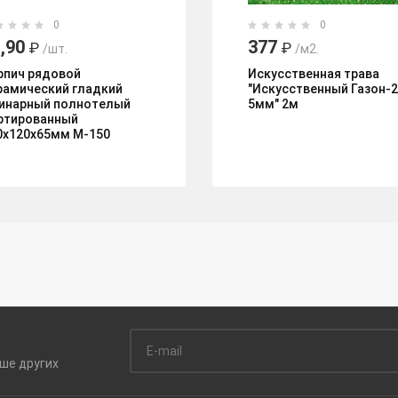
0
0
,90
377
₽
₽
/шт.
/м2.
рпич рядовой
Искусственная трава
рамический гладкий
"Искусственный Газон-
инарный полнотелый
5мм" 2м
ртированный
0х120х65мм М-150
ьше
других