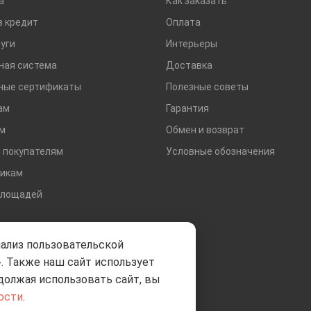
а
Как заказать
Тротуарная плитка и бордюры
в кредит
Оплата
уги
Интерьеры
ная система
Доставка
ные сертификаты
Полезные советы
ам
Гарантия
м
Обмен и возврат
 покупателям
Условные обозначения
икам
площадей
нализ пользовательской
. Также наш сайт использует
должая использовать сайт, вы
ости
.