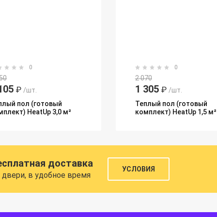
0
0
50
2 070
105
1 305
₽
₽
/шт.
/шт.
плый пол (готовый
Теплый пол (готовый
мплект) HeatUp 3,0 м²
комплект) HeatUp 1,5 м²
есплатная доставка
УСЛОВИЯ
 двери, в удобное время