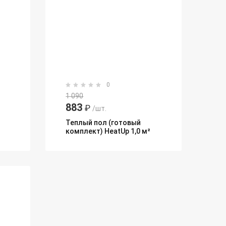
0
1 090
883
₽
/шт.
Теплый пол (готовый
комплект) HeatUp 1,0 м²