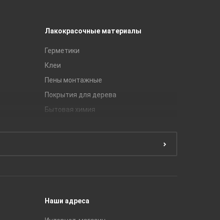
Лакокрасочные материалы
Керамич
Герметики
Royce
Клеи
Global Ti
Пены монтажные
Gracia C
Покрытия для дерева
Unitile
Бытовая химия
Керамич
Краски
ЛБ Кера
Эмали
Тянь-Ш
Подготовка поверхности
Принадл
Строите
Наши адреса