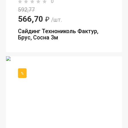
0
592,77
566,70
₽
/шт.
Сайдинг Технониколь Фактур,
Брус, Сосна 3м
%