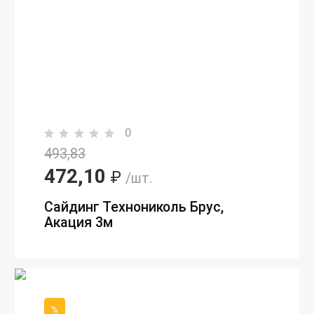
0
493,83
472,10
₽
/шт.
Сайдинг Технониколь Брус,
Акация 3м
%