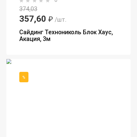
374,03
357,60
₽
/шт.
Сайдинг Технониколь Блок Хаус,
Акация, 3м
%