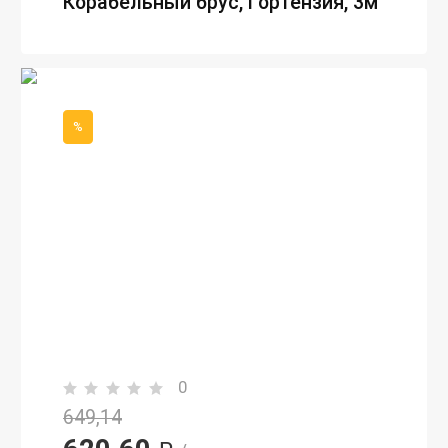
Корабельный брус, Гортензия, 3м
%
0
649,14