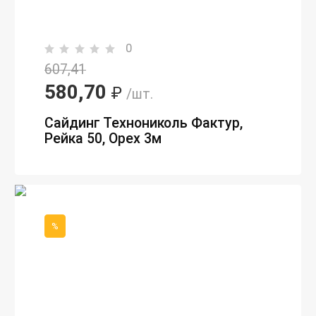
0
607,41
580,70
₽
/шт.
Сайдинг Технониколь Фактур,
Рейка 50, Орех 3м
%