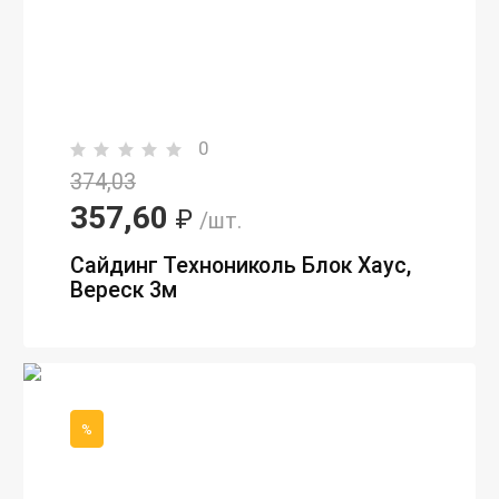
0
374,03
357,60
₽
/шт.
Сайдинг Технониколь Блок Хаус,
Вереск 3м
%