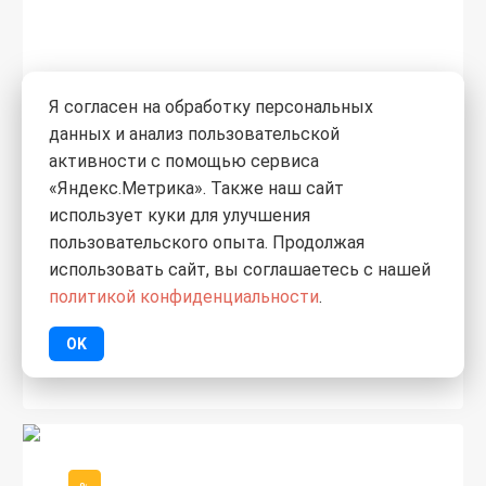
Я согласен на обработку персональных
данных и анализ пользовательской
активности с помощью сервиса
«Яндекс.Метрика». Также наш сайт
0
использует куки для улучшения
пользовательского опыта. Продолжая
297,69
использовать сайт, вы соглашаетесь с нашей
284,60
₽
/шт.
политикой конфиденциальности
.
Сайдинг Технониколь
OK
Корабельный брус, Жасмин 3м