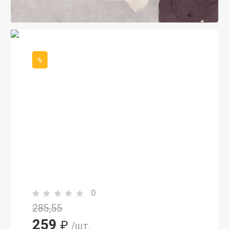
%
0
285,55
259
₽
/шт.