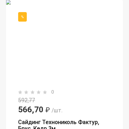
%
0
592,77
566,70
₽
/шт.
Сайдинг Технониколь Фактур,
Брус, Кедр 3м