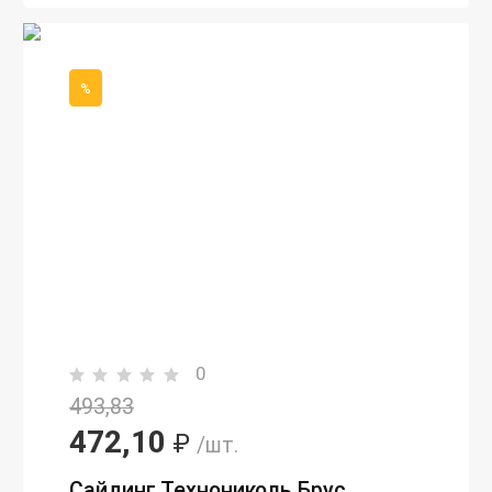
%
0
493,83
472,10
₽
/шт.
Сайдинг Технониколь Брус,