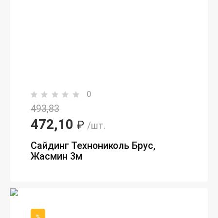
0
493,83
472,10
₽
/шт.
Сайдинг Технониколь Брус,
Жасмин 3м
%