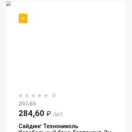
%
0
297,69
284,60
₽
/шт.
Сайдинг Технониколь