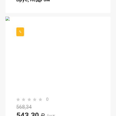
%
0
568,34
543,30
₽