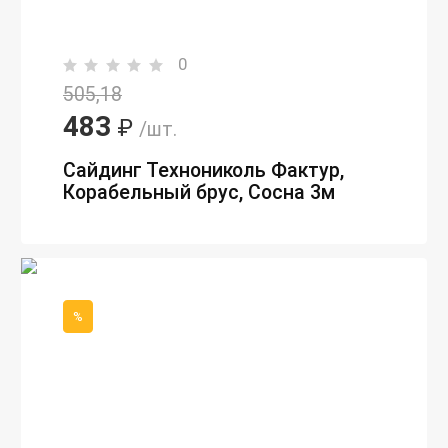
0
505,18
483
₽
/шт.
Сайдинг Технониколь Фактур,
Корабельный брус, Сосна 3м
%