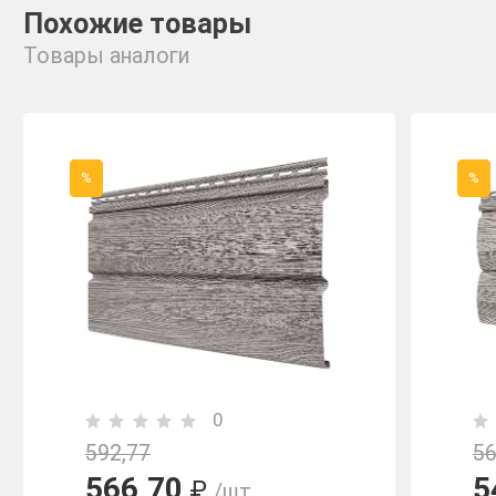
Похожие товары
Товары аналоги
%
%
0
592,77
56
566,70
5
₽
/шт.