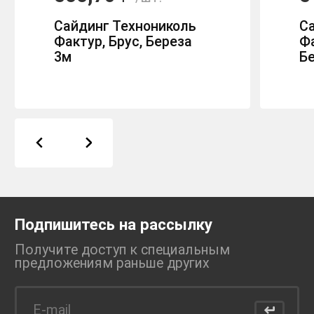
Сайдинг Технониколь
С
Фактур, Брус, Береза
Фа
3м
Б
Подпишитесь на рассылку
Получите доступ к специальным
предложениям раньше
других