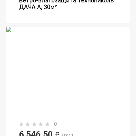
Ветро-влагозащита Технониколь
ДАЧА А, 30м²
0
6 546,50
₽
/рул.