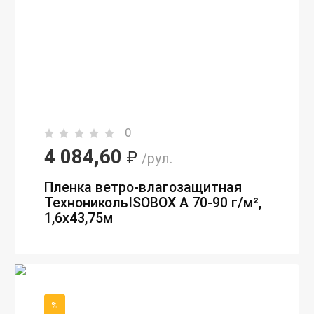
0
4 084,60
₽
/рул.
Пленка ветро-влагозащитная
ТехноникольISOBOX А 70-90 г/м²,
1,6х43,75м
%