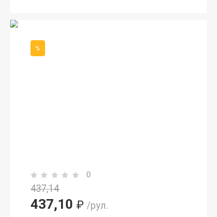
%
0
437,14
437,10
₽
/рул.