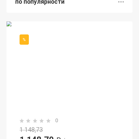
по популярности
%
0
1 148,73