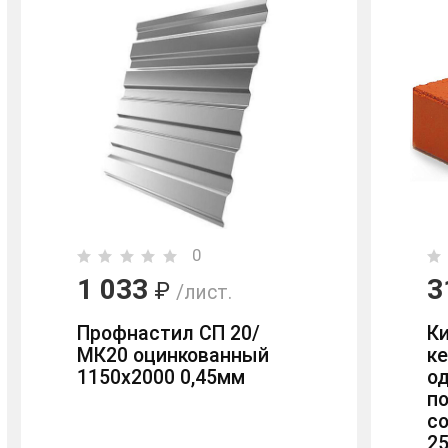
0
1 033
3
₽
/лист.
Профнастил СП 20/
К
МК20 оцинкованный
к
1150х2000 0,45мм
о
п
с
2