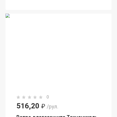
0
516,20
₽
/рул.