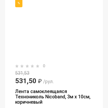
%
0
531,53
531,50
₽
/рул.
Лента самоклеящаяся
Технониколь Nicoband, 3м х 10см,
коричневый