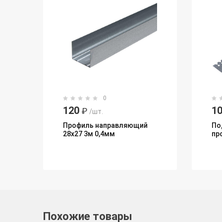
0
120
10
₽
/шт.
Профиль направляющий
По
28x27 3м 0,4мм
пр
Похожие товары