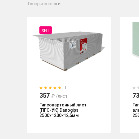
Товары аналоги
ХИТ
1
357
7
₽
/лист.
Гипсокартонный лист
Ги
(ПГО-УК) Danogips
вл
2500х1200х12,5мм
25