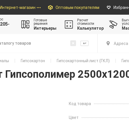
Интернет-магазин
Оптовым покупателям
Избран
ос
Готовые
Расчет
Выг
205-
решения
стоимости
усл
Интерьеры
Калькулятор
Ма
Адреса 
иалы
Гипсокартон
Гипсокартонный лист (ГКЛ)
Гип
т Гипсополимер 2500х120
Код товара
Цвет