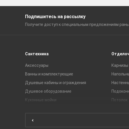
Подпишитесь на рассылку
Получите доступ к специальным
предложениям ран
Сантехника
Отдело
Аксессуары
Карнизы 
Ванны и комплектующие
Напольн
Душевые кабины и ограждения
Настенн
Душевое оборудование
Подокон
Кухонные мойки
Потолок
Мебель для ванной комнаты
Мебель для кухни
Унитазы и инсталляции