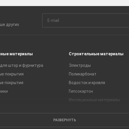
ьше
других
чные материалы
Строительные материалы
для штор и фурнитура
Электроды
ые покрытия
Поликарбонат
ые покрытия
Водосток и кровля
ники
Гипсокартон
Изоляционные материалы
Кирпич
Листовые материалы
РАЗВЕРНУТЬ
Пиломатериалы