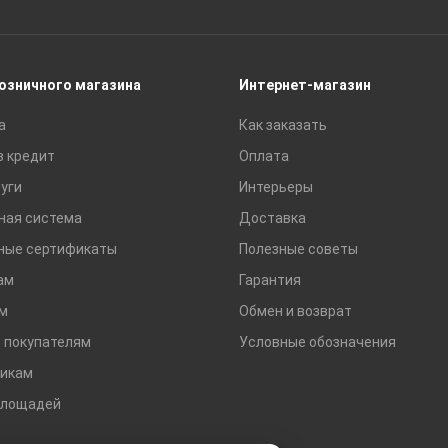
Сайдинг
Строительные блоки
Сухие смеси
розничного магазина
Интернет-магазин
Сетки строительные
а
Как заказать
Тротуарная плитка и бордюры
в кредит
Оплата
уги
Интерьеры
ная система
Доставка
ные сертификаты
Полезные советы
ам
Гарантия
м
Обмен и возврат
 покупателям
Условные обозначения
икам
площадей