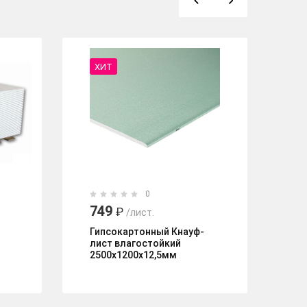
ХИТ
0
749
3
₽
/лист.
Гипсокартонный Кнауф-
Ги
лист влагостойкий
(П
2500х1200х12,5мм
25