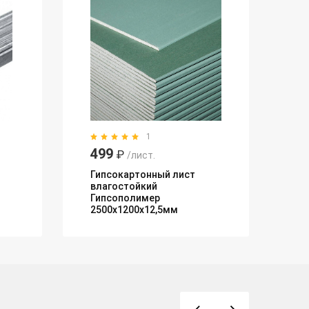
1
499
7
₽
/лист.
Гипсокартонный лист
Уг
влагостойкий
оц
Гипсополимер
2500х1200х12,5мм