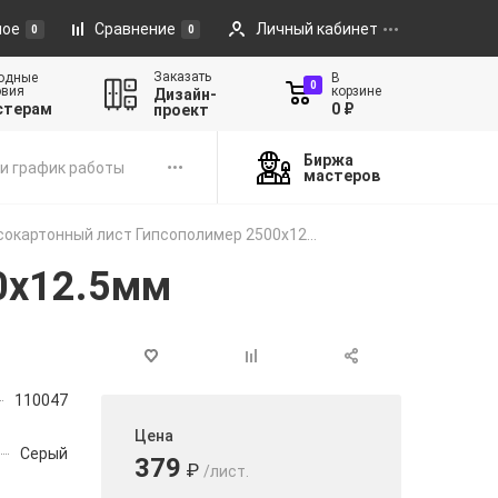
ное
Сравнение
Личный кабинет
0
0
Заказать
одные
В
0
овия
корзине
Дизайн-
стерам
0 ₽
проект
Биржа
и график работы
мастеров
сокартонный лист Гипсополимер 2500х12...
0х12.5мм
110047
Цена
Серый
379
₽
/лист.