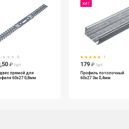
ХИТ
0
1
,50
179
₽
₽
/шт.
/шт.
двес прямой для
Профиль потолочный
офиля 60х27 0,8мм
60x27 3м 0,4мм