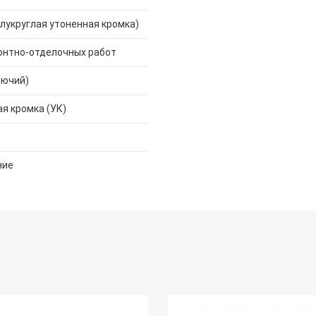
лукруглая утоненная кромка)
онтно-отделочных работ
рючий)
я кромка (УК)
ние