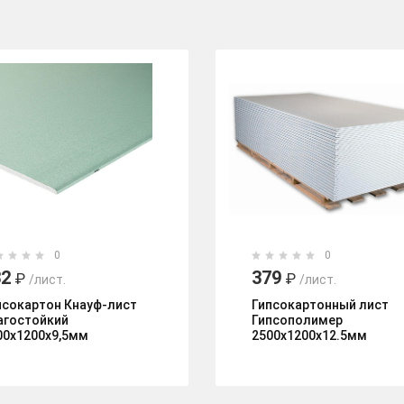
0
0
32
379
₽
₽
/лист.
/лист.
псокартон Кнауф-лист
Гипсокартонный лист
агостойкий
Гипсополимер
00х1200х9,5мм
2500х1200х12.5мм