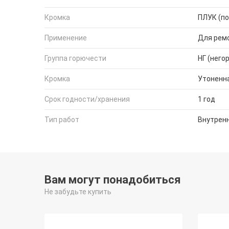
Кромка
ПЛУК (по
Применение
Для рем
Группа горючести
НГ (него
Кромка
Утоненна
Срок годности/хранения
1 год
Тип работ
Внутрен
Вам могут понадобиться
Не забудьте купить