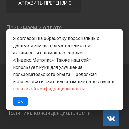
НАПРАВИТЬ ПРЕТЕНЗИЮ
Принимаем к оплате
Я согласен на обработку персональных
данных и анализ пользовательской
активности с помощью сервиса
«Яндекс.Метрика». Также наш сайт
использует куки для улучшения
пользовательского опыта. Продолжая
+7 8332
205-805
ВВЕРХ
использовать сайт, вы соглашаетесь с нашей
политикой конфиденциальности
.
© Все права защищены
ИП Баранов А.С. 2026
OK
Политика конфиденциальности