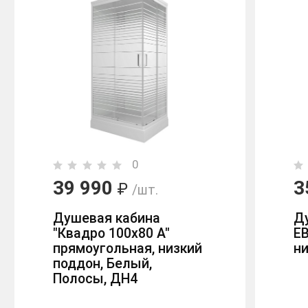
0
39 990
3
₽
/шт.
Душевая кабина
Ду
"Квадро 100х80 А"
E
прямоугольная, низкий
н
поддон, Белый,
Полосы, ДН4