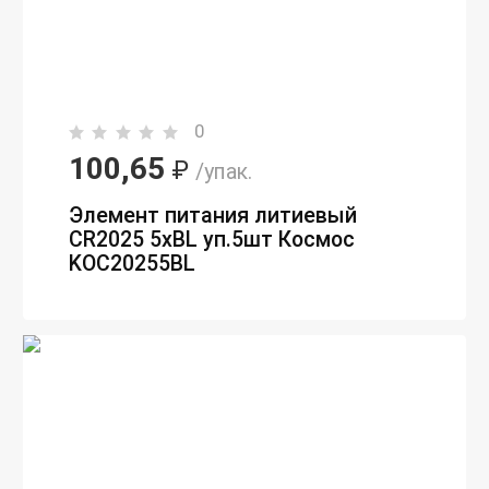
0
100,65
₽
/упак.
Элемент питания литиевый
CR2025 5хBL уп.5шт Космос
KOC20255BL