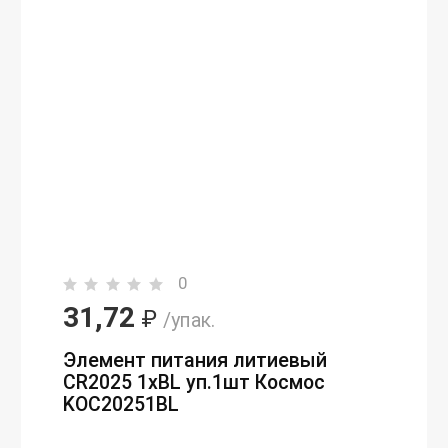
0
31,72
₽
/упак.
Элемент питания литиевый
CR2025 1хBL уп.1шт Космос
KOC20251BL