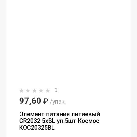
0
97,60
₽
/упак.
Элемент питания литиевый
CR2032 5хBL уп.5шт Космос
KOC20325BL