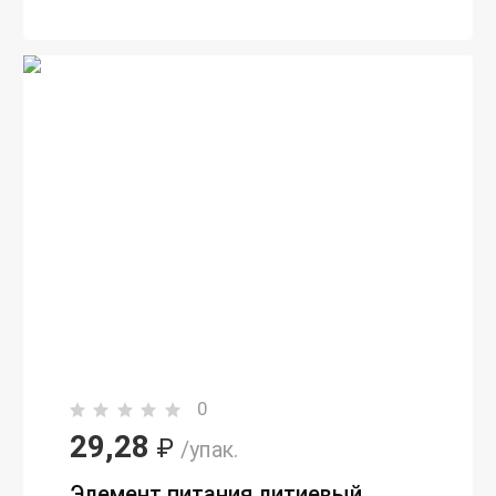
0
29,28
₽
/упак.
Элемент питания литиевый