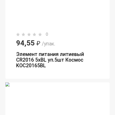
0
94,55
₽
/упак.
Элемент питания литиевый
CR2016 5хBL уп.5шт Космос
KOC20165BL