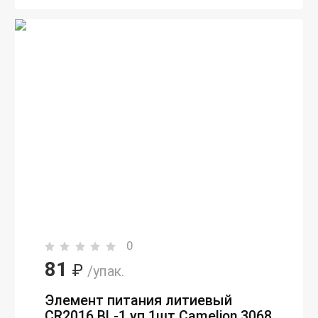
0
81
₽
/упак.
Элемент питания литиевый
CR2016 BL-1 уп.1шт Camelion 3068