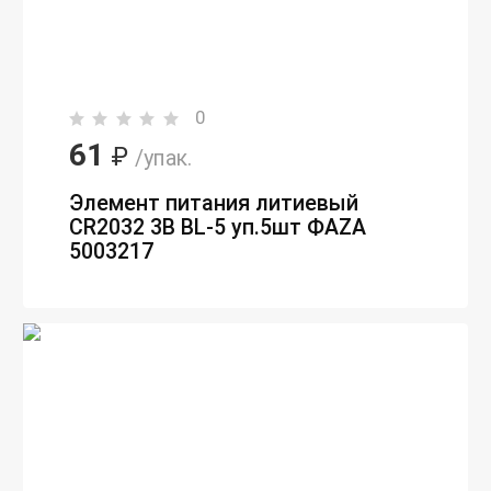
0
61
₽
/упак.
Элемент питания литиевый
CR2032 3В BL-5 уп.5шт ФАZА
5003217