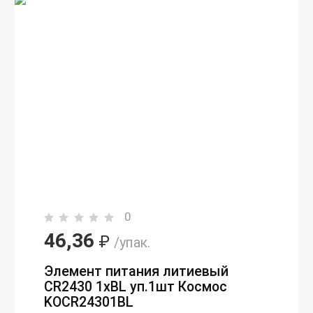
0
46,36
₽
/упак.
Элемент питания литиевый
CR2430 1хBL уп.1шт Космос
KOCR24301BL