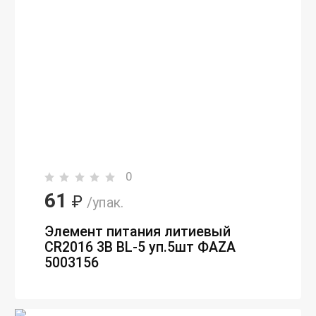
0
61
₽
/упак.
Элемент питания литиевый
CR2016 3В BL-5 уп.5шт ФАZА
5003156