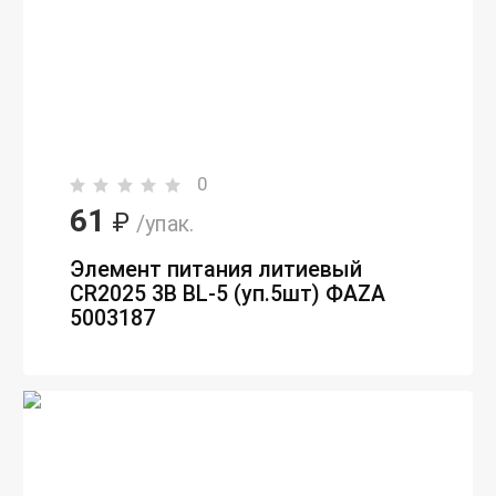
0
61
₽
/упак.
Элемент питания литиевый
CR2025 3В BL-5 (уп.5шт) ФАZА
5003187