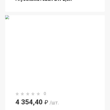
0
4 354,40
₽
/шт.