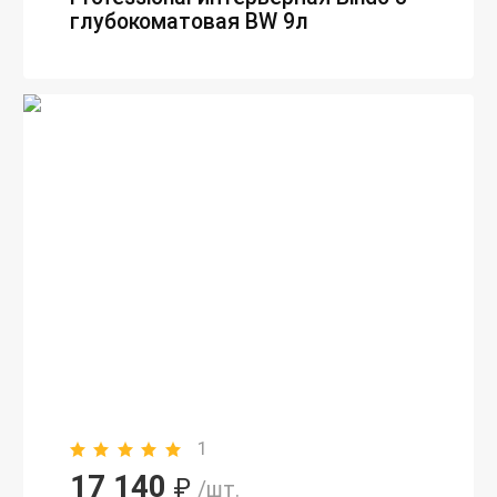
глубокоматовая BW 9л
1
17 140
₽
/шт.