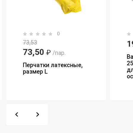
0
1
73,53
73,50
₽
/пар.
В
25
Перчатки латексные,
д
размер L
о