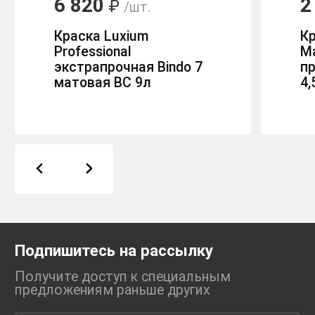
6 820
2
₽
/шт.
Краска Luxium
Кр
Professional
Ma
экстрапрочная Bindo 7
п
матовая BC 9л
4,
Подпишитесь на рассылку
Получите доступ к специальным
предложениям раньше
других