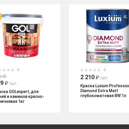
0
0
2 210
8,45
₽
/шт.
29
₽
/шт.
Краска Luxium Professio
Diamond Extra Matt
аска GOLexpert, для
глубокоматовая BW 1л
чей и каминов красно-
ричневая 1кг