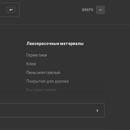
ВВЕРХ
Лакокрасочные материалы
Керамич
Герметики
Royce
Клеи
Global Ti
Пены монтажные
Gracia C
Покрытия для дерева
Unitile
Бытовая химия
Керамич
Краски
ЛБ Кера
Эмали
Тянь-Ш
Подготовка поверхности
Принадл
Строите