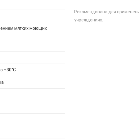
Рекомендована для применени
учреждениях.
нением мягких моющих
до +30°С
ха