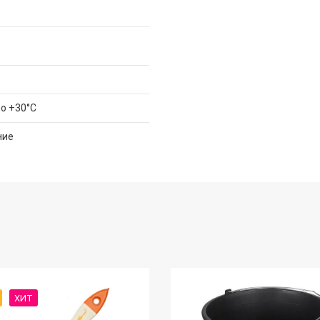
до +30°С
ние
ХИТ