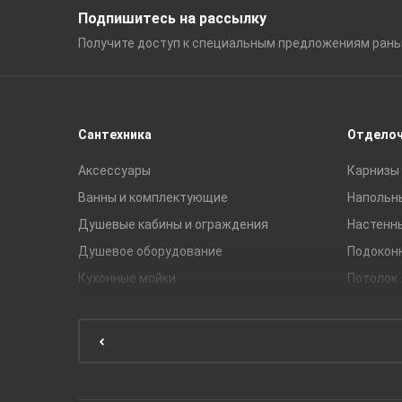
Подпишитесь на рассылку
Получите доступ к специальным
предложениям ран
Сантехника
Отдело
Аксессуары
Карнизы 
Ванны и комплектующие
Напольн
Душевые кабины и ограждения
Настенн
Душевое оборудование
Подокон
Кухонные мойки
Потолок
Мебель для ванной комнаты
Мебель для кухни
Унитазы и инсталляции
Раковины