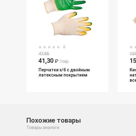
0
47,95
15
41,30
1
₽
/пар.
Перчатки х/б с двойным
Ки
латексным покрытием
на
вс
Похожие товары
Товары аналоги