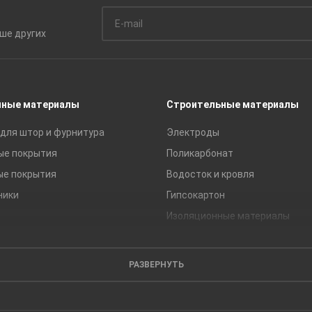
ьше
других
чные материалы
Строительные материалы
для штор и фурнитура
Электроды
ые покрытия
Поликарбонат
ые покрытия
Водосток и кровля
ники
Гипсокартон
Изоляционные материалы
Кирпич
Листовые материалы
РАЗВЕРНУТЬ
Пиломатериалы
Сайдинг