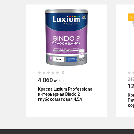
%
0
4 060
21
₽
/шт.
1
Краска Luxium Professional
интерьерная Bindo 2
Кр
глубокоматовая 4,5л
Пе
ко