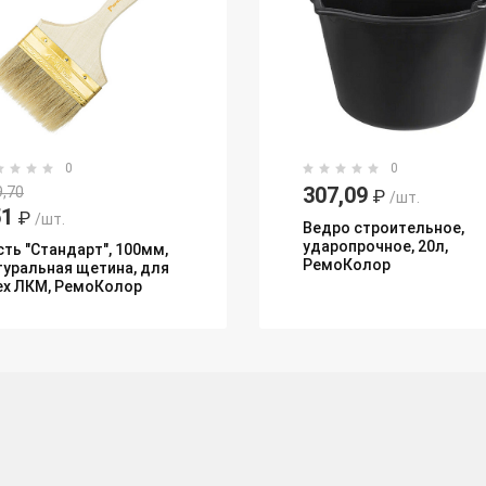
0
0
307,09
9,70
₽
/шт.
51
₽
/шт.
Ведро строительное,
ударопрочное, 20л,
сть "Стандарт", 100мм,
РемоКолор
туральная щетина, для
ех ЛКМ, РемоКолор