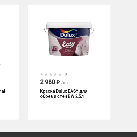
0
2 980
7
₽
/шт.
nal
Краска Dulux EASY для
Кр
обоев и стен BW 2,5л
эк
ма