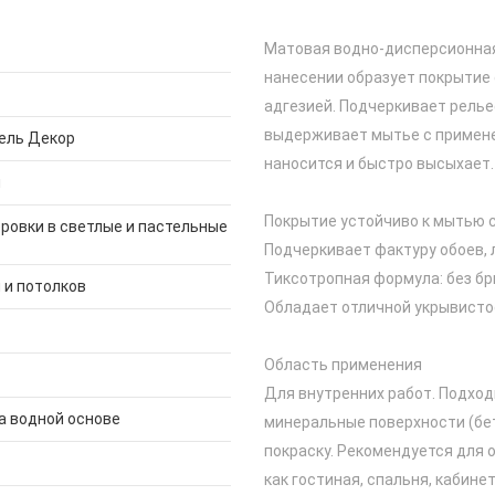
Матовая водно-дисперсионная 
нанесении образует покрытие
адгезией. Подчеркивает рель
выдерживает мытье с примене
ель Декор
наносится и быстро высыхает.
й
Покрытие устойчиво к мытью 
ровки в светлые и пастельные
Подчеркивает фактуру обоев, 
Тиксотропная формула: без бр
 и потолков
Обладает отличной укрывист
Область применения
Для внутренних работ. Подхо
а водной основе
минеральные поверхности (бето
покраску. Рекомендуется для 
как гостиная, спальня, кабинет,