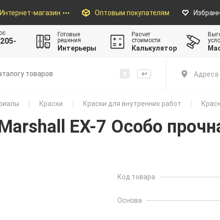
Интернет-магазин
Оптовым покупателям
Избран
ос
Готовые
Расчет
Выг
205-
решения
стоимости
усл
Интерьеры
Калькулятор
Ма
Адреса 
риалы
Краски
Краски для внутренних работ
Краск
 Marshall EX-7 Особо проч
Код товара
Основа