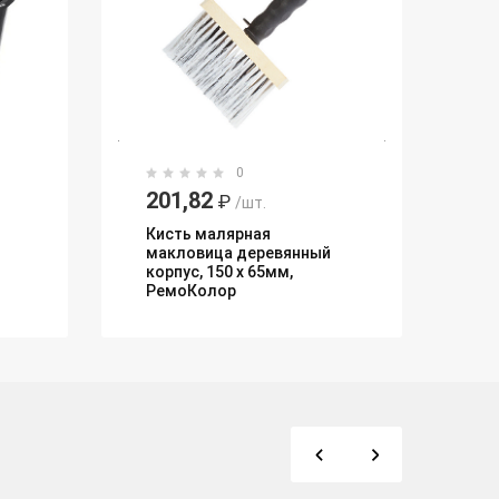
0
201,82
73
₽
/шт.
7
Кисть малярная
макловица деревянный
Пе
корпус, 150 х 65мм,
ра
РемоКолор