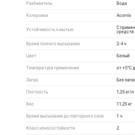
Разбавитель
Вода
Колеровка
Acomix
С приме
Устойчивость к мытью
средств
Время полного высыхания
2-4 ч
Цвет
Белый
Температура применения
от +5°С 
Запах
Без запа
Плотность
1,25 кг/л
Вес
11,25 кг
Время высыхания до повторного слоя
1 ч
Класс износостойкости
2