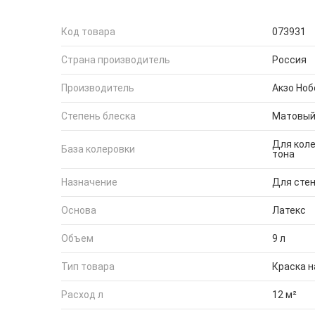
Код товара
073931
Страна производитель
Россия
Производитель
Акзо Ноб
Степень блеска
Матовы
Для коле
База колеровки
тона
Назначение
Для стен
Основа
Латекс
Объем
9 л
Тип товара
Краска н
Расход л
12 м²