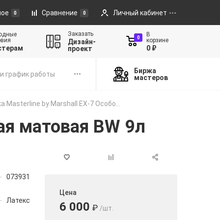
ное
Сравнение
Личный кабинет
0
0
Заказать
одные
В
0
овия
корзине
Дизайн-
стерам
0 ₽
проект
Биржа
и график работы
мастеров
а Masterline by Marshall EX-7 Особо...
ная матовая BW 9л
073931
Цена
Латекс
6 000
₽
/шт.