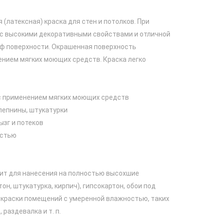
(латексная) краска для стен и потолков. При
 с высокими декоративными свойствами и отличной
еф поверхности. Окрашенная поверхность
нием мягких моющих средств. Краска легко
с применением мягких моющих средств
лепнины, штукатурки
ызг и потеков
остью
дит для нанесения на полностью высохшие
н, штукатурка, кирпич), гипсокартон, обои под
окраски помещений с умеренной влажностью, таких
 раздевалка и т. п.