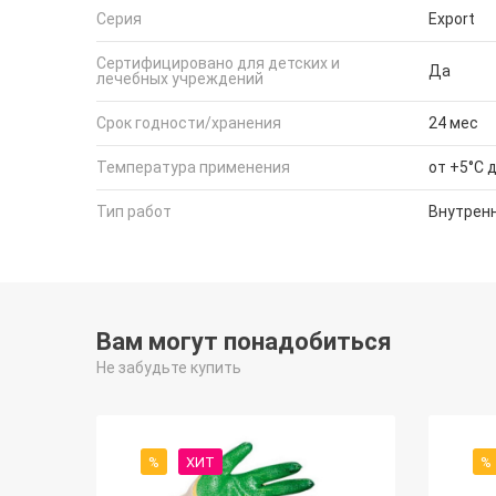
Серия
Export
Сертифицировано для детских и
Да
лечебных учреждений
Срок годности/хранения
24 мес
Температура применения
от +5°С 
Тип работ
Внутрен
Вам могут понадобиться
Не забудьте купить
%
ХИТ
%