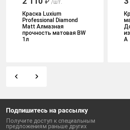
2 110
3
₽
/шт.
Краска Luxium
К
Professional Diamond
м
Matt Алмазная
Д
прочность матовая BW
из
1л
А
Подпишитесь на рассылку
Получите доступ к специальным
предложениям раньше
других