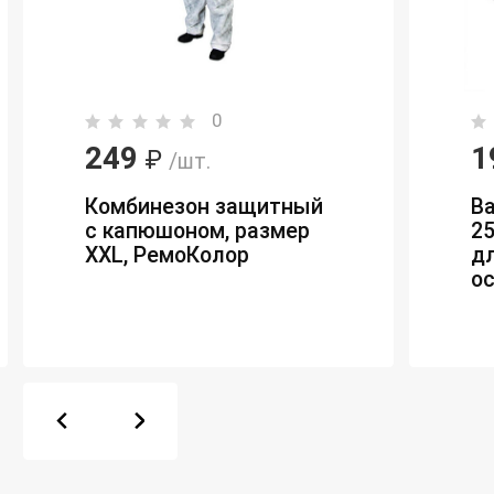
0
249
1
₽
/шт.
Комбинезон защитный
В
с капюшоном, размер
25
ХXL, РемоКолор
д
о