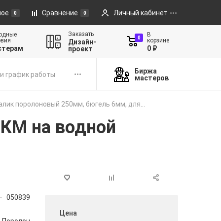
ное
Сравнение
Личный кабинет
0
0
Заказать
одные
В
0
овия
корзине
Дизайн-
стерам
0 ₽
проект
Биржа
и график работы
мастеров
алик поролоновый 250мм, бюгель 6мм, для...
ЛКМ на водной
050839
Цена