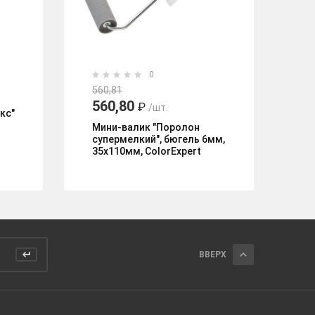
0
3
560,81
560,80
₽
/шт.
кс"
Ва
"Э
Мини-валик "Поролон
во
супермелкий", бюгель 6мм,
48
35х110мм, ColorExpert
ВВЕРХ