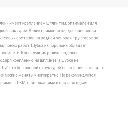
олон» имеет креплением шплинтом, оптимален для
дкой фактурой. Валик применяется для нанесения
клеевых составов на водной основе и грунтовок во
алярных работ. Шубка из поролона обладает
ваемости. Конструкция ролика надежно
одаря креплению на шплинте, а шубка не
 Шубка с бесшовной структурой не оставляет следов
ике можно менять многократно. Не рекомендуется
аликов с ЛКМ, содержащими в составе едкие