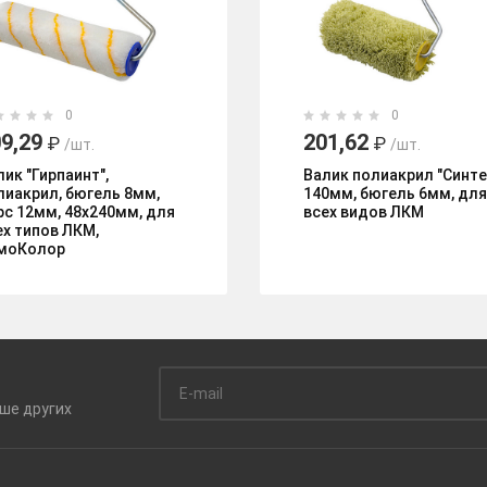
0
0
9,29
201,62
₽
₽
/шт.
/шт.
лик "Гирпаинт",
Валик полиакрил "Синте
лиакрил, бюгель 8мм,
140мм, бюгель 6мм, для
рс 12мм, 48х240мм, для
всех видов ЛКМ
ех типов ЛКМ,
моКолор
ьше
других