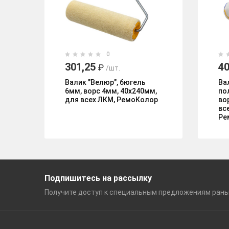
0
301,25
40
₽
/шт.
Валик "Велюр", бюгель
Ва
6мм, ворс 4мм, 40х240мм,
по
для всех ЛКМ, РемоКолор
во
вс
Ре
Подпишитесь на рассылку
Получите доступ к специальным
предложениям ран