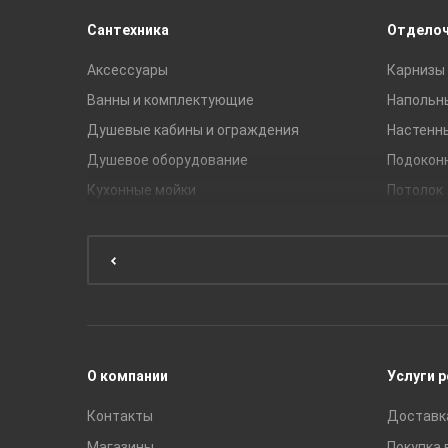
Сантехника
Отдело
Аксессуары
Карнизы 
Ванны и комплектующие
Напольн
Душевые кабины и ограждения
Настенн
Душевое оборудование
Подокон
Кухонные мойки
Потолок
Мебель для ванной комнаты
Мебель для кухни
Унитазы и инсталляции
Раковины
Смесители
О компании
Услуги 
Контакты
Доставк
Магазины
Покупка 