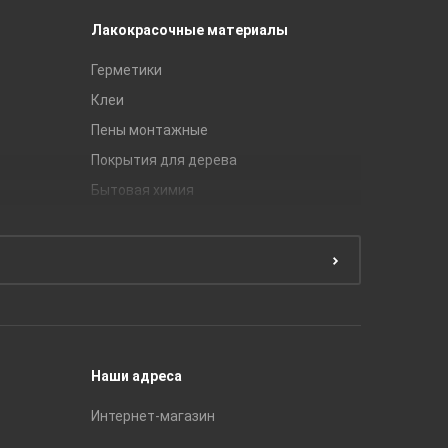
Лакокрасочные материалы
Керамич
Герметики
Royce
Клеи
Global Ti
Пены монтажные
Gracia C
Покрытия для дерева
Unitile
Бытовая химия
Керамич
Краски
ЛБ Кера
Эмали
Тянь-Ш
Подготовка поверхности
Принадл
Строите
Наши адреса
Интернет-магазин