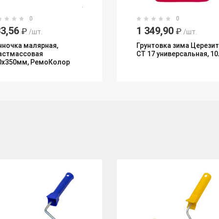
0
0
3,56
1 349,90
₽
₽
/шт.
/шт.
нночка малярная,
Грунтовка зима Церезит
астмассовая
СТ 17 универсальная, 10
0х350мм, РемоКолор