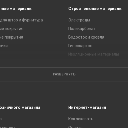
чные материалы
Строительные материалы
для штор и фурнитура
Электроды
ые покрытия
Поликарбонат
ые покрытия
Водосток и кровля
ники
Гипсокартон
Изоляционные материалы
Кирпич
Листовые материалы
РАЗВЕРНУТЬ
Пиломатериалы
Сайдинг
Строительные блоки
Сухие смеси
розничного магазина
Интернет-магазин
Сетки строительные
а
Как заказать
Тротуарная плитка и бордюры
в кредит
Оплата