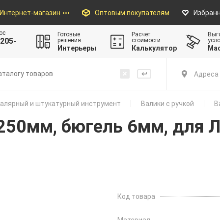
Интернет-магазин
Оптовым покупателям
Избран
ос
Готовые
Расчет
Выг
205-
решения
стоимости
усл
Интерьеры
Калькулятор
Ма
Адреса 
алярный и штукатурный инструмент
Валики с ручкой
В
250мм, бюгель 6мм, для 
Код товара