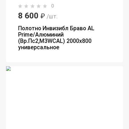
0
8 600
₽
/шт.
Полотно Инвизибл Браво AL
Prime/Алюминий
(Вр.Пc2,M3WCAL) 2000х800
универсальное