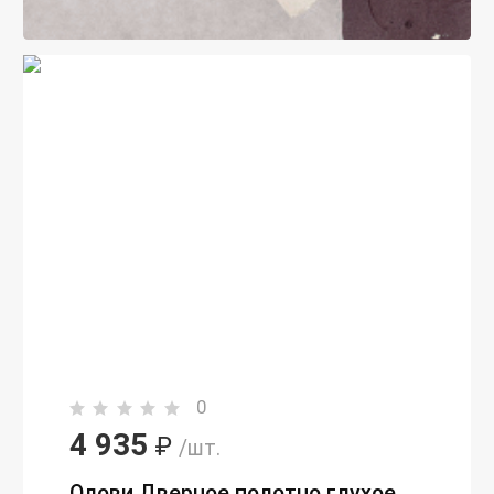
0
4 935
₽
/шт.
Олови Дверное полотно глухое