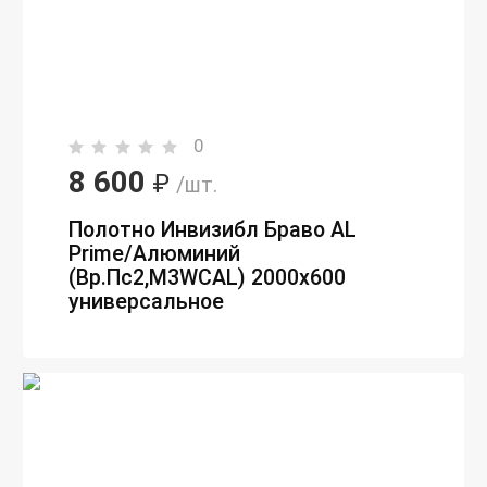
0
8 600
₽
/шт.
Полотно Инвизибл Браво AL
Prime/Алюминий
(Вр.Пc2,M3WCAL) 2000х600
универсальное