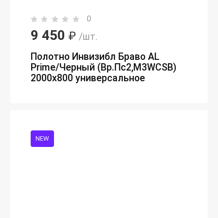
0
9 450
₽
/шт.
Полотно Инвизибл Браво AL
Prime/Черный (Вр.Пc2,M3WCSB)
2000х800 универсальное
NEW