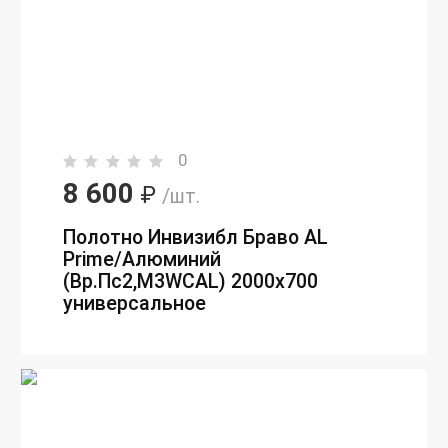
0
8 600
₽
/шт.
Полотно Инвизибл Браво AL
Prime/Алюминий
(Вр.Пc2,M3WCAL) 2000х700
универсальное