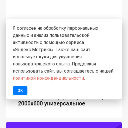
Я согласен на обработку персональных
данных и анализ пользовательской
активности с помощью сервиса
«Яндекс.Метрика». Также наш сайт
использует куки для улучшения
пользовательского опыта. Продолжая
0
использовать сайт, вы соглашаетесь с нашей
9 450
₽
политикой конфиденциальности
.
/шт.
Полотно Инвизибл Браво AL
OK
Prime/Черный (Вр.Пc2,M3WCSB)
2000х600 универсальное