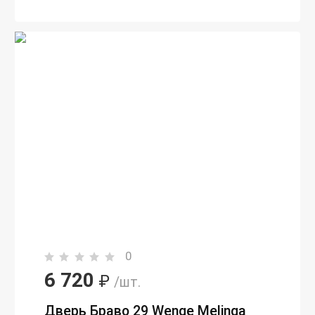
0
6 720
₽
/шт.
Дверь Браво 29 Wenge Melinga