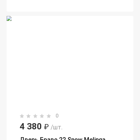
0
4 380
₽
/шт.
Дверь Браво 22 Snow Melinga