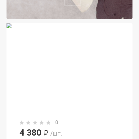
0
4 380
₽
/шт.