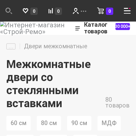
0
0
0
Каталог
30 000+
товаров
Двери межкомнатные
Межкомнатные
двери со
стеклянными
80
вставками
товаров
60 см
80 см
90 см
МДФ