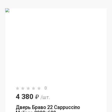
0
4 380
₽
/шт.
Дверь Браво 22 Cappuccino