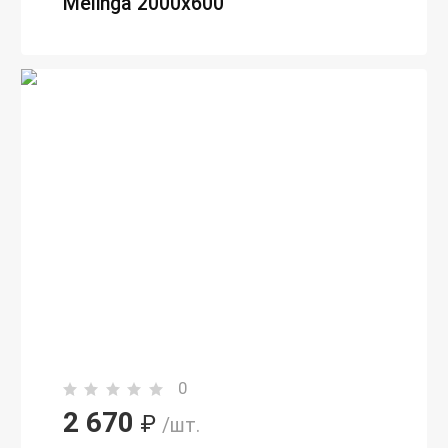
Melinga 2000х600
0
2 670
₽
/шт.