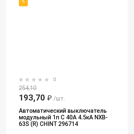
%
0
254,10
193,70
₽
/шт.
Автоматический выключатель
модульный 1п C 40А 4.5кА NXB-
63S (R) CHINT 296714