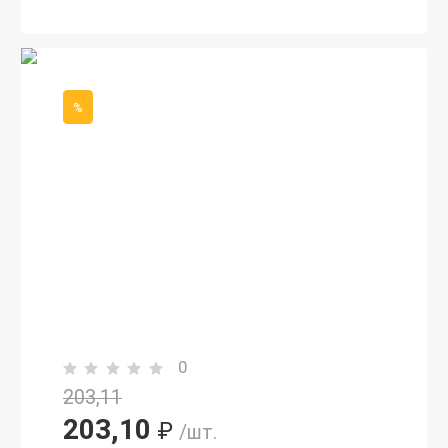
%
0
203,11
203,10
₽
/шт.