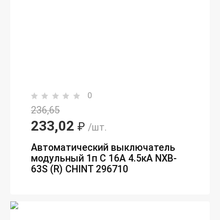
0
236,65
233,02
₽
/шт.
Автоматический выключатель
модульный 1п C 16А 4.5кА NXB-
63S (R) CHINT 296710