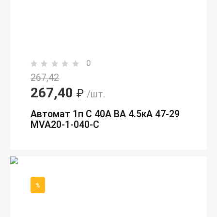
0
267,42
267,40
₽
/шт.
Автомат 1п С 40А ВА 4.5кА 47-29
MVA20-1-040-C
%