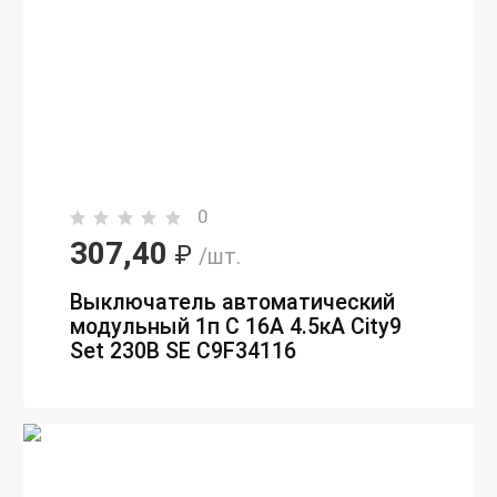
0
307,40
₽
/шт.
Выключатель автоматический
модульный 1п C 16А 4.5кА City9
Set 230В SE C9F34116