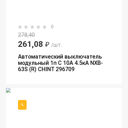
0
278,40
261,08
₽
/шт.
Автоматический выключатель
модульный 1п C 10А 4.5кА NXB-
63S (R) CHINT 296709
%