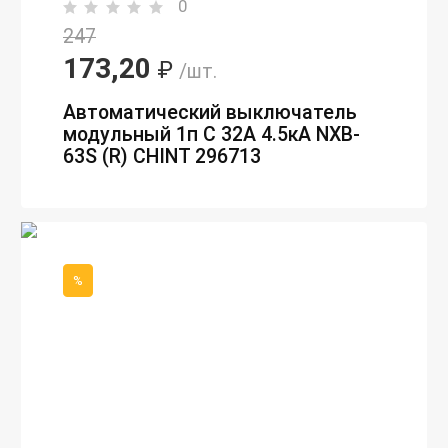
0
247
173,20
₽
/шт.
Автоматический выключатель
модульный 1п C 32А 4.5кА NXB-
63S (R) CHINT 296713
%