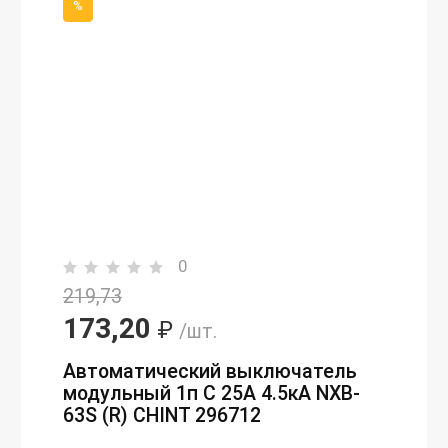
%
0
219,73
173,20
₽
/шт.
Автоматический выключатель
модульный 1п C 25А 4.5кА NXB-
63S (R) CHINT 296712