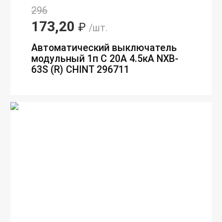
296
173,20
₽
/шт.
Автоматический выключатель
модульный 1п C 20А 4.5кА NXB-
63S (R) CHINT 296711