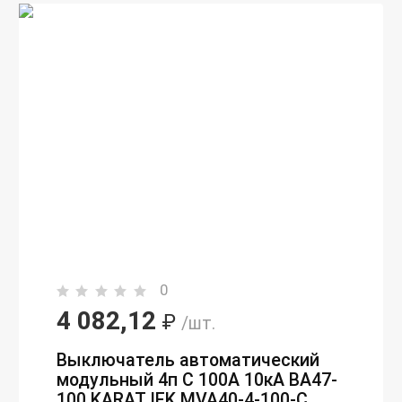
0
4 082,12
₽
/шт.
Выключатель автоматический
модульный 4п C 100А 10кА ВА47-
100 KARAT IEK MVA40-4-100-C