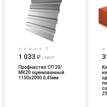
0
1 033
3
₽
/лист.
Профнастил СП 20/
К
МК20 оцинкованный
к
1150х2000 0,45мм
о
п
с
2