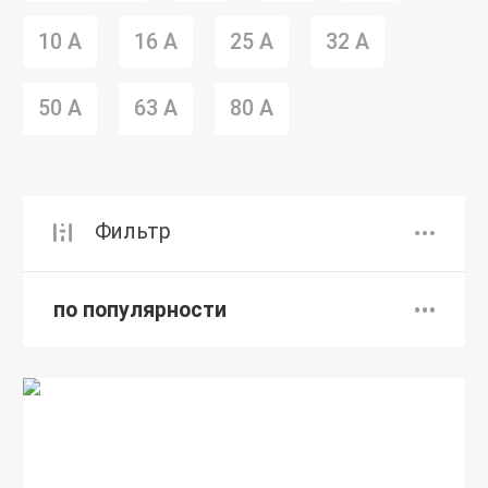
10 А
16 А
25 А
32 А
50 А
63 А
80 А
Фильтр
по популярности