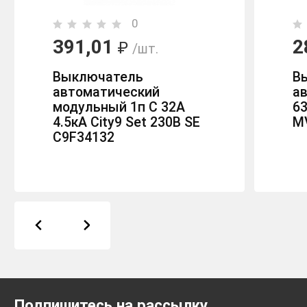
0
391,01
2
₽
/шт.
Выключатель
В
автоматический
а
модульный 1п C 32А
63
4.5кА City9 Set 230В SE
M
C9F34132
Подпишитесь на рассылку