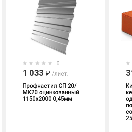
0
1 033
3
₽
/лист.
Профнастил СП 20/
К
МК20 оцинкованный
к
1150х2000 0,45мм
о
п
с
2