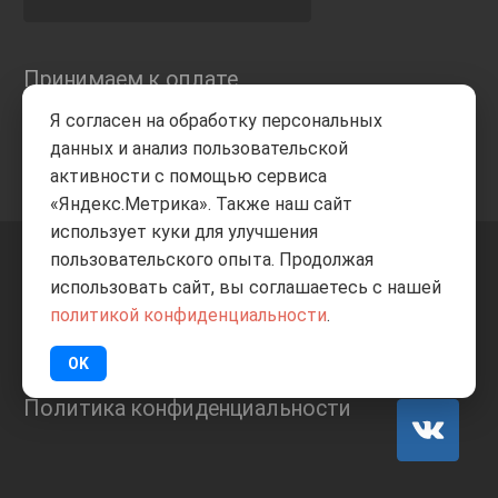
Принимаем к оплате
Я согласен на обработку персональных
данных и анализ пользовательской
активности с помощью сервиса
«Яндекс.Метрика». Также наш сайт
использует куки для улучшения
пользовательского опыта. Продолжая
+7 8332
205-805
ВВЕРХ
использовать сайт, вы соглашаетесь с нашей
политикой конфиденциальности
.
© Все права защищены
ИП Баранов А.С. 2026
OK
Политика конфиденциальности