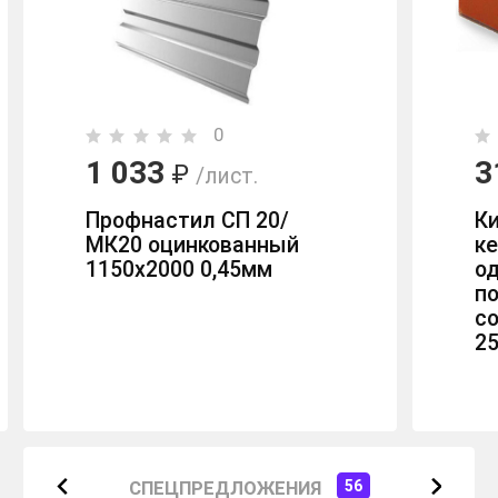
0
1 033
3
₽
/лист.
Профнастил СП 20/
К
МК20 оцинкованный
к
1150х2000 0,45мм
о
п
с
2
СПЕЦПРЕДЛОЖЕНИЯ
56