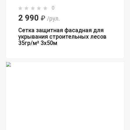
0
2 990
₽
/рул.
Сетка защитная фасадная для
укрывания строительных лесов
35гр/м² 3х50м