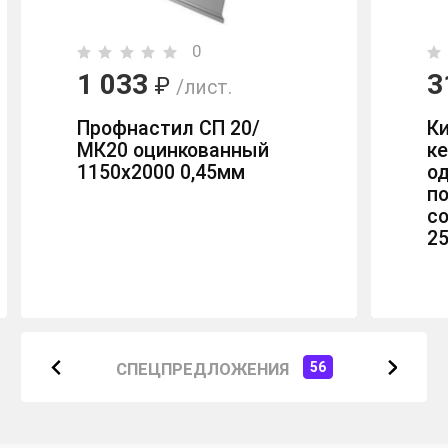
0
1 033
3
₽
/лист.
Профнастил СП 20/
К
МК20 оцинкованный
к
1150х2000 0,45мм
о
п
с
2
СПЕЦПРЕДЛОЖЕНИЯ
56