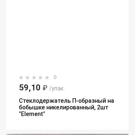
0
59,10
₽
/упак.
Стеклодержатель П-образный на
бобышке никелированный, 2шт
"Element"