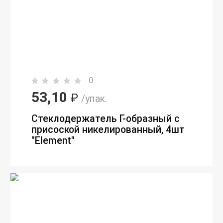
0
53,10
₽
/упак.
Стеклодержатель Г-образный с
присоской никелированный, 4шт
"Element"