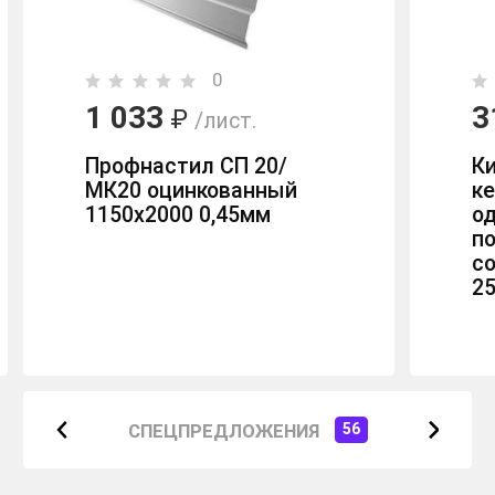
0
1 033
3
₽
/лист.
Профнастил СП 20/
К
МК20 оцинкованный
к
1150х2000 0,45мм
о
п
с
2
СПЕЦПРЕДЛОЖЕНИЯ
56