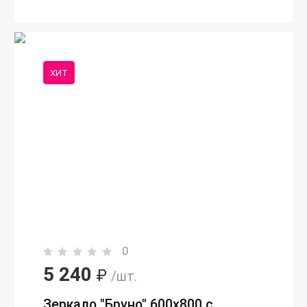
ХИТ
0
5 240
₽
/шт.
Зеркало "Бруно" 600х800 с