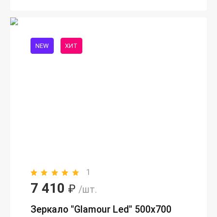
NEW
ХИТ
1
7 410
₽
/шт.
Зеркало "Glamour Led" 500х700