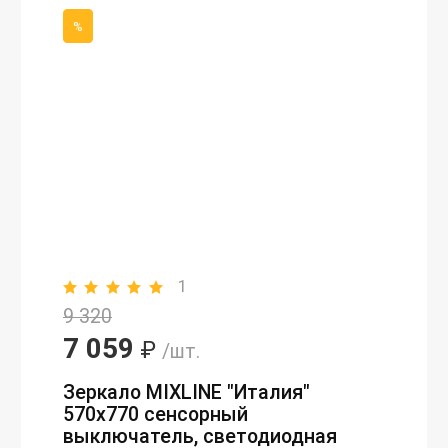
%
1
9 320
7 059
₽
/шт.
Зеркало MIXLINE "Италия"
570х770 сенсорный
выключатель, светодиодная