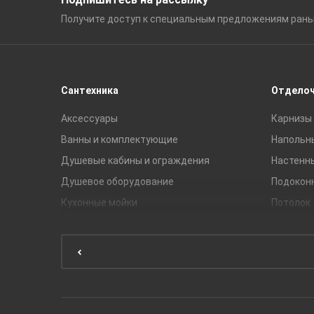
Получите доступ к специальным
предложениям ран
Сантехника
Отдело
Аксессуары
Карнизы 
Ванны и комплектующие
Напольн
Душевые кабины и ограждения
Настенн
Душевое оборудование
Подокон
Кухонные мойки
Потолок
Мебель для ванной комнаты
Мебель для кухни
Унитазы и инсталляции
Раковины
Смесители