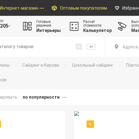
Интернет-магазин
Оптовым покупателям
Избран
ос
Готовые
Расчет
Выг
205-
решения
стоимости
усл
Интерьеры
Калькулятор
Ма
Адреса 
иалы
Сайдинг в Кирове
Цокольный сайдинг
Плитк
ров
ировать
по популярности
%