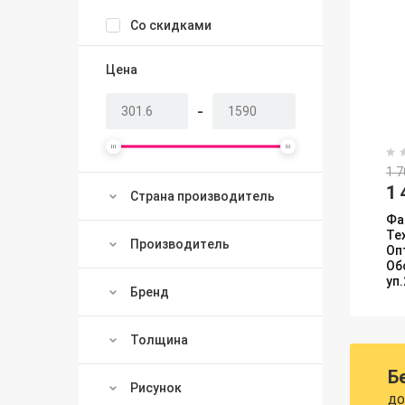
Со скидками
Цена
-
1 7
1 
Страна производитель
Фа
Те
Производитель
Оп
Об
уп
Бренд
Толщина
Б
Рисунок
до