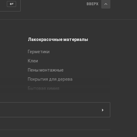
ВВЕРХ
Лакокрасочные материалы
Керамич
Герметики
Royce
Клеи
Global Ti
Пены монтажные
Gracia C
Покрытия для дерева
Unitile
Бытовая химия
Керамич
Краски
ЛБ Кера
Эмали
Тянь-Ш
Подготовка поверхности
Принадл
Строите