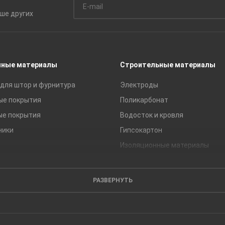
ьше
других
чные материалы
Строительные материалы
для штор и фурнитура
Электроды
ые покрытия
Поликарбонат
ые покрытия
Водосток и кровля
ники
Гипсокартон
Изоляционные материалы
Кирпич
Листовые материалы
РАЗВЕРНУТЬ
Пиломатериалы
Сайдинг
Строительные блоки