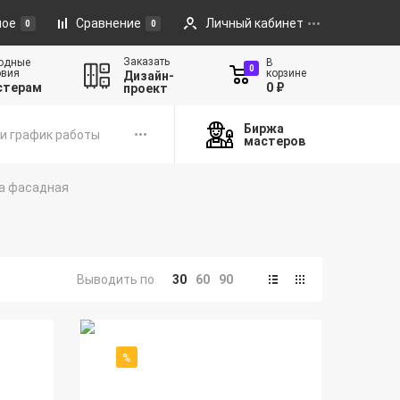
ное
Сравнение
Личный кабинет
0
0
Заказать
одные
В
0
овия
корзине
Дизайн-
стерам
0 ₽
проект
Биржа
и график работы
мастеров
а фасадная
Выводить по
30
60
90
%