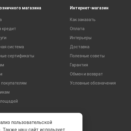
Сухие смеси
розничного магазина
Интернет-магазин
Сетки строительные
а
Как заказать
Тротуарная плитка и бордюры
в кредит
Оплата
уги
Интерьеры
ная система
Доставка
ные сертификаты
Полезные советы
ам
Гарантия
м
Обмен и возврат
 покупателям
Условные обозначения
икам
площадей
нализ пользовательской
. Также наш сайт использует