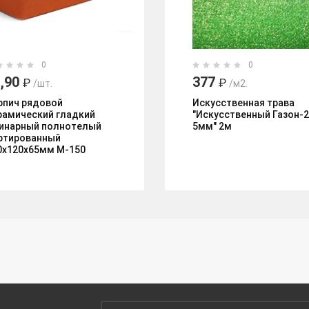
0
0
,90
377
₽
₽
/шт.
/м2.
рпич рядовой
Искусственная трава
рамический гладкий
"Искусственный Газон-
инарный полнотелый
5мм" 2м
ртированный
0х120х65мм М-150