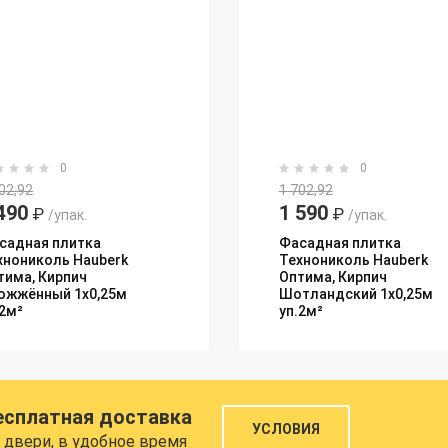
0
0
02,92
1 702,92
490
1 590
₽
₽
/упак.
/упак.
садная плитка
Фасадная плитка
хнониколь Hauberk
Технониколь Hauberk
тима, Кирпич
Оптима, Кирпич
ожжённый 1х0,25м
Шотландский 1х0,25м
.2м²
уп.2м²
есплатная доставка
УСЛОВИЯ
 двери, в удобное время