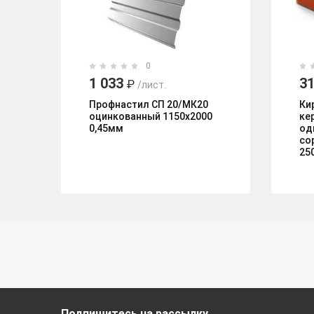
0
1 033
31
₽
/лист.
Профнастил СП 20/МК20
Ки
оцинкованный 1150х2000
ке
0,45мм
од
со
25
Подпишитесь на рассылку