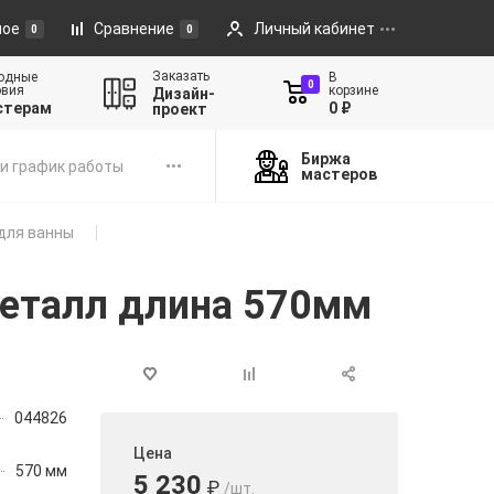
ное
Сравнение
Личный кабинет
0
0
Заказать
одные
В
0
овия
корзине
Дизайн-
стерам
0 ₽
проект
Биржа
и график работы
мастеров
для ванны
 металл длина 570мм
044826
Цена
570 мм
5 230
₽
/шт.