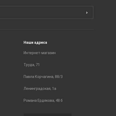
Краски
ЛБ Кера
Эмали
Тянь-Ш
Подготовка поверхности
Принадл
Строите
Наши адреса
Интернет-магазин
Труда, 71
Павла Корчагина, 88/3
Ленинградская, 1а
Романа Ердякова, 48 б