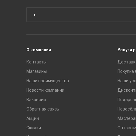
Мебель для ванной комнаты
Мебель для кухни
Унитазы и инсталляции
Раковины
Смесители
О компании
Услуги 
Контакты
Доставк
Магазины
Покупка 
Наши преимущества
Наши усл
Новости компании
Дисконт
Вакансии
Подароч
Обратная связь
Новосёл
Акции
Мастера
Скидки
Оптовым