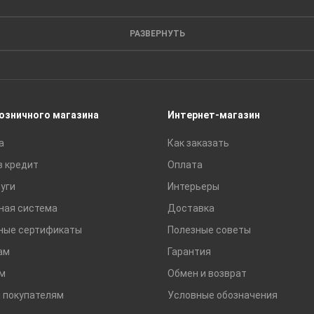
Кирпич
Листовые материалы
РАЗВЕРНУТЬ
Пиломатериалы
Сайдинг
Строительные блоки
Сухие смеси
розничного магазина
Интернет-магазин
Сетки строительные
а
Как заказать
Тротуарная плитка и бордюры
в кредит
Оплата
уги
Интерьеры
ная система
Доставка
ные сертификаты
Полезные советы
ам
Гарантия
м
Обмен и возврат
 покупателям
Условные обозначения