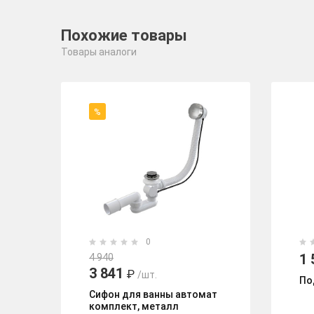
Похожие товары
Товары аналоги
%
0
1 
4 940
3 841
₽
/шт.
По
Сифон для ванны автомат
комплект, металл