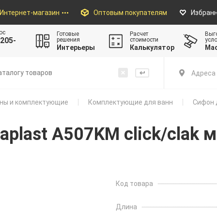
Интернет-магазин
Оптовым покупателям
Избран
ос
Готовые
Расчет
Выг
205-
решения
стоимости
усл
Интерьеры
Калькулятор
Ма
Адреса 
ны и комплектующие
Комплектующие для ванн
Сифон 
aplast A507KM click/clak
Код товара
Длина