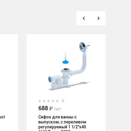
0
688
3
₽
/шт.
ast
Сифон для ванны с
Сл
выпуском, с переливом
че
регулируемый 1 1/2"х40