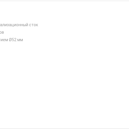
нализационный сток
ов
тием Ø52 мм