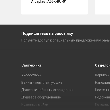
Alcaplast A55K-RU-01
Подпишитесь на рассылку
Получите доступ к специальным
предложениям ран
Сантехника
Отдело
Аксессуары
Карнизы 
Ванны и комплектующие
Напольн
Душевые кабины и ограждения
Настенн
Душевое оборудование
Подокон
Кухонные мойки
Потолок