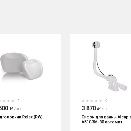
0
0
500
3 870
₽
₽
/шт.
/шт.
дголовник Relax (RW)
Сифон для ванны Alcapl
А51CRM-80 автомат