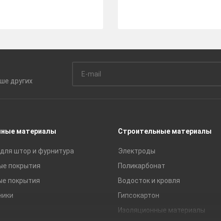
ьше
других
чные материалы
Строительные материалы
для штор и фурнитура
Электроды
ые покрытия
Поликарбонат
ые покрытия
Водосток и кровля
ники
Гипсокартон
Изоляционные материалы