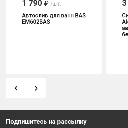
1 790
3
₽
/шт.
Автослив для ванн BAS
С
EM602BAS
Al
а
б
Подпишитесь на рассылку