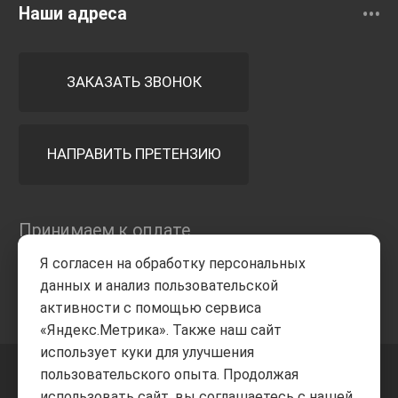
Наши адреса
ЗАКАЗАТЬ ЗВОНОК
НАПРАВИТЬ ПРЕТЕНЗИЮ
Принимаем к оплате
Я согласен на обработку персональных
данных и анализ пользовательской
активности с помощью сервиса
«Яндекс.Метрика». Также наш сайт
использует куки для улучшения
пользовательского опыта. Продолжая
+7 8332
205-805
ВВЕРХ
использовать сайт, вы соглашаетесь с нашей